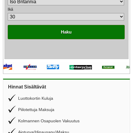
Ikä
Haku
Hinnat Sisältävät
Luottokortin Kuluja
Piilotettuja Maksuja
Kolmannen Osapuolen Vakuutus
Ajoturva(Hinausapu)Maksu