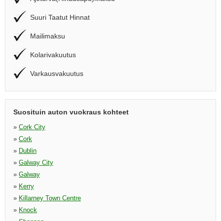
Suuri Taatut Hinnat
Mailimaksu
Kolarivakuutus
Varkausvakuutus
Suosituin auton vuokraus kohteet
»
Cork City
»
Cork
»
Dublin
»
Galway City
»
Galway
»
Kerry
»
Killarney Town Centre
»
Knock