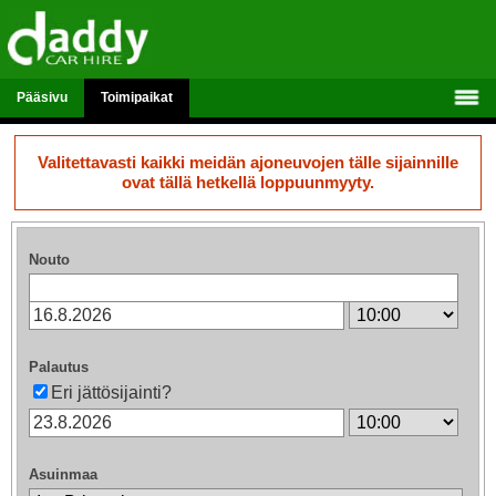
Pääsivu
Toimipaikat
Valitettavasti kaikki meidän ajoneuvojen tälle sijainnille
ovat tällä hetkellä loppuunmyyty.
Nouto
Palautus
Eri jättösijainti?
Asuinmaa