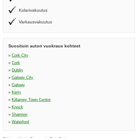
Kolarivakuutus
Varkausvakuutus
Suosituin auton vuokraus kohteet
»
Cork City
»
Cork
»
Dublin
»
Galway City
»
Galway
»
Kerry
»
Killarney Town Centre
»
Knock
»
Shannon
»
Waterford