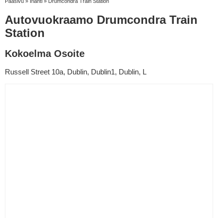
Pääsivu
»
Irlanti
»
Drumcondra Train Station
Autovuokraamo Drumcondra Train
Station
Kokoelma Osoite
Russell Street 10a, Dublin, Dublin1, Dublin, L