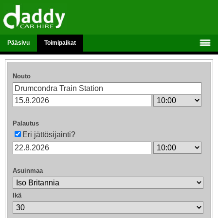
Pääsivu
Toimipaikat
Nouto
Palautus
Eri jättösijainti?
Asuinmaa
Ikä