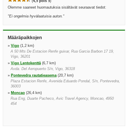
(
4,5 pois 5
)
Olemme saaneet huomautuksia sisältävät seuraavat tiedot:
"
Ei ongelmia hyvälaatuisia auton.
"
Määräpaikkojen
»
Vigo
(1,2 km)
A 50 Mts De Estacion Renfe guixar, Rua Garcia Barbon 17 19,
Vigo, 36201
»
Vigo Lentokenttä
(6,7 km)
Avda. Del Aeropuerto S/n, Vigo, 36318
»
Pontevedra rautatieasema
(20,7 km)
Plaza Estacion Renfe, Avenida Eduardo Pondal, S/n, Pontevedra,
36003
»
Moncao
(26,4 km)
Rua Eng, Duarte Pacheco, Avic Travel Agency, Moncao, 4950
454