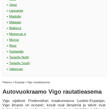
»
Jerez
»
Lanzarote
»
Madridin
»
Malagan
»
Mallorca
»
Menorcan ä
»
Murcia
»
Reus
»
Santander
»
Tenerife North
»
Tenerife South
»
Valencian
Pääsivu
»
Espanja
»
Vigo rautatieasema
Autovuokraamo Vigo rautatieasema
Vigo sijaitsee Pontevedran maakunnassa Luoteis-Espanjan.
Vigo ilmasto on oceanic; kesät ovat lämpimiä ja talvet ovat