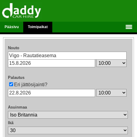
Pääsivu
Toimipaikat
Nouto
Palautus
Eri jättösijainti?
Asuinmaa
Ikä