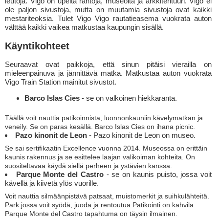
leutoja. Vigo on upeita rantoja, museoita ja arkkitehtuuri. Vigo ei
ole paljon sivustoja, mutta on muutamia sivustoja ovat kaikki
mestariteoksia. Tulet Vigo Vigo rautatieasema vuokrata auton
välttää kaikki vaikea matkustaa kaupungin sisällä.
Käyntikohteet
Seuraavat ovat paikkoja, että sinun pitäisi vierailla on
mieleenpainuva ja jännittävä matka. Matkustaa auton vuokrata
Vigo Train Station mainitut sivustot.
Barco Islas Cies
- se on valkoinen hiekkaranta.
Täällä voit nauttia patikoinnista, luonnonkauniin kävelymatkan ja
veneily. Se on paras kesällä. Barco Islas Cies on ihana picnic.
Pazo kinonit de Leon
- Pazo kinonit de Leon on museo.
Se sai sertifikaatin Excellence vuonna 2014. Museossa on erittäin
kaunis rakennus ja se esittelee laajan valikoiman kohteita. On
suositeltavaa käydä siellä perheen ja ystävien kanssa.
Parque Monte del Castro
- se on kaunis puisto, jossa voit
kävellä ja kiivetä ylös vuorille.
Voit nauttia silmäänpistävä patsaat, muistomerkit ja suihkulähteitä.
Park jossa voit syödä, juoda ja rentoutua Patikointi on kahvila.
Parque Monte del Castro tapahtuma on täysin ilmainen.