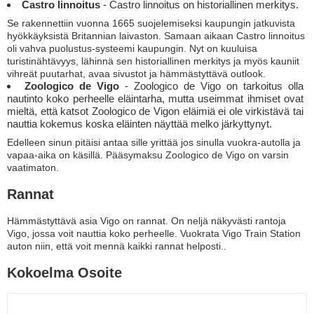
Castro linnoitus
- Castro linnoitus on historiallinen merkitys.
Se rakennettiin vuonna 1665 suojelemiseksi kaupungin jatkuvista
hyökkäyksistä Britannian laivaston. Samaan aikaan Castro linnoitus
oli vahva puolustus-systeemi kaupungin. Nyt on kuuluisa
turistinähtävyys, lähinnä sen historiallinen merkitys ja myös kauniit
vihreät puutarhat, avaa sivustot ja hämmästyttävä outlook.
Zoologico de Vigo
- Zoologico de Vigo on tarkoitus olla
nautinto koko perheelle eläintarha, mutta useimmat ihmiset ovat
mieltä, että katsot Zoologico de Vigon eläimiä ei ole virkistävä tai
nauttia kokemus koska eläinten näyttää melko järkyttynyt.
Edelleen sinun pitäisi antaa sille yrittää jos sinulla vuokra-autolla ja
vapaa-aika on käsillä. Pääsymaksu Zoologico de Vigo on varsin
vaatimaton.
Rannat
Hämmästyttävä asia Vigo on rannat. On neljä näkyvästi rantoja
Vigo, jossa voit nauttia koko perheelle. Vuokrata Vigo Train Station
auton niin, että voit mennä kaikki rannat helposti..
Kokoelma Osoite