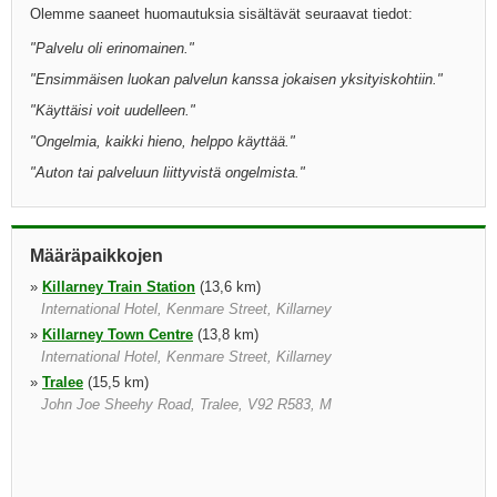
Olemme saaneet huomautuksia sisältävät seuraavat tiedot:
"
Palvelu oli erinomainen.
"
"
Ensimmäisen luokan palvelun kanssa jokaisen yksityiskohtiin.
"
"
Käyttäisi voit uudelleen.
"
"
Ongelmia, kaikki hieno, helppo käyttää.
"
"
Auton tai palveluun liittyvistä ongelmista.
"
Määräpaikkojen
»
Killarney Train Station
(13,6 km)
International Hotel, Kenmare Street, Killarney
»
Killarney Town Centre
(13,8 km)
International Hotel, Kenmare Street, Killarney
»
Tralee
(15,5 km)
John Joe Sheehy Road, Tralee, V92 R583, M