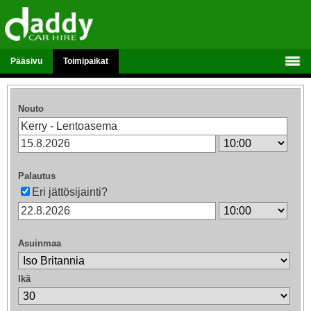
Pääsivu
Toimipaikat
Nouto
Palautus
Eri jättösijainti?
Asuinmaa
Ikä