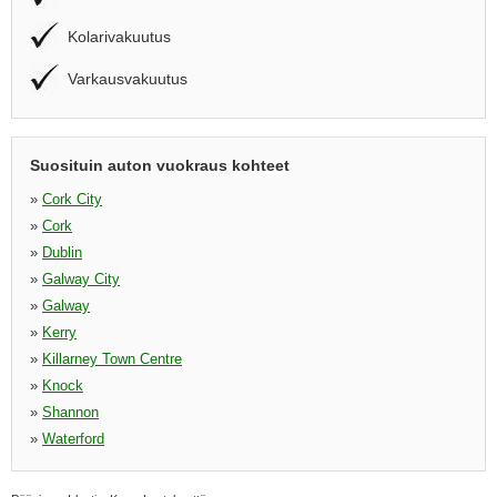
Kolarivakuutus
Varkausvakuutus
Suosituin auton vuokraus kohteet
»
Cork City
»
Cork
»
Dublin
»
Galway City
»
Galway
»
Kerry
»
Killarney Town Centre
»
Knock
»
Shannon
»
Waterford