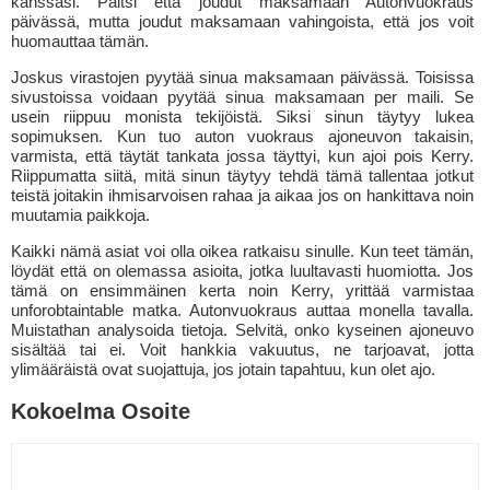
kanssasi. Paitsi että joudut maksamaan Autonvuokraus
päivässä, mutta joudut maksamaan vahingoista, että jos voit
huomauttaa tämän.
Joskus virastojen pyytää sinua maksamaan päivässä. Toisissa
sivustoissa voidaan pyytää sinua maksamaan per maili. Se
usein riippuu monista tekijöistä. Siksi sinun täytyy lukea
sopimuksen. Kun tuo auton vuokraus ajoneuvon takaisin,
varmista, että täytät tankata jossa täyttyi, kun ajoi pois Kerry.
Riippumatta siitä, mitä sinun täytyy tehdä tämä tallentaa jotkut
teistä joitakin ihmisarvoisen rahaa ja aikaa jos on hankittava noin
muutamia paikkoja.
Kaikki nämä asiat voi olla oikea ratkaisu sinulle. Kun teet tämän,
löydät että on olemassa asioita, jotka luultavasti huomiotta. Jos
tämä on ensimmäinen kerta noin Kerry, yrittää varmistaa
unforobtaintable matka. Autonvuokraus auttaa monella tavalla.
Muistathan analysoida tietoja. Selvitä, onko kyseinen ajoneuvo
sisältää tai ei. Voit hankkia vakuutus, ne tarjoavat, jotta
ylimääräistä ovat suojattuja, jos jotain tapahtuu, kun olet ajo.
Kokoelma Osoite