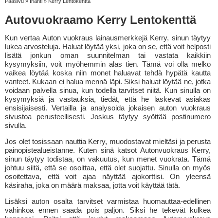
Pääsivu
»
Irlanti
»
Kerry Lentokenttä
Autovuokraamo Kerry Lentokenttä
Kun vertaa Auton vuokraus lainausmerkkejä Kerry, sinun täytyy
lukea arvosteluja. Haluat löytää yksi, joka on se, että voit helposti
lisätä jonkun oman suunnitelman tai vastata kaikkiin
kysymyksiin, voit myöhemmin alas tien. Tämä voi olla melko
vaikea löytää koska niin monet haluavat tehdä hypätä kautta
vanteet. Kukaan ei halua mennä läpi. Siksi haluat löytää ne, jotka
voidaan palvella sinua, kun todella tarvitset niitä. Kun sinulla on
kysymyksiä ja vastauksia, tiedät, että he laskevat asiakas
ensisijaisesti. Vertailla ja analysoida jokaisen auton vuokraus
sivustoa perusteellisesti. Joskus täytyy syöttää postinumero
sivulla.
Jos olet tosissaan nauttia Kerry, muodostavat mieltäsi ja perusta
painopistealueistanne. Kuten sinä katsot Autonvuokraus Kerry,
sinun täytyy todistaa, on vakuutus, kun menet vuokrata. Tämä
johtuu siitä, että se osoittaa, että olet suojattu. Sinulla on myös
osoitettava, että voit ajaa näyttää ajokorttisi. On yleensä
käsiraha, joka on määrä maksaa, jotta voit käyttää tätä.
Lisäksi auton osalta tarvitset varmistaa huomauttaa-edellinen
vahinkoa ennen saada pois paljon. Siksi he tekevät kulkea