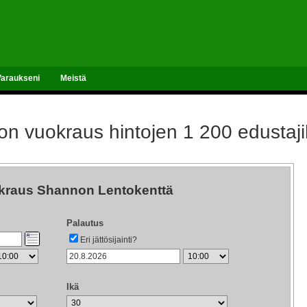
Varaukseni
Meistä
n vuokraus hintojen 1 200 edustajil
kraus Shannon Lentokenttä
Palautus
Eri jättösijainti?
Ikä