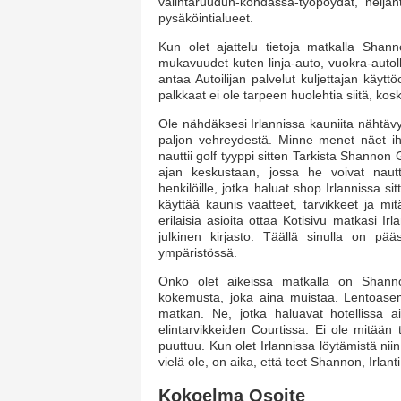
valintaruudun-kohdassa-työpöydät, neljän
pysäköintialueet.
Kun olet ajattelu tietoja matkalla Shann
mukavuudet kuten linja-auto, vuokra-autolla 
antaa Autoilijan palvelut kuljettajan käytt
palkkaat ei ole tarpeen huolehtia siitä, kos
Ole nähdäksesi Irlannissa kauniita nähtävy
paljon vehreydestä. Minne menet näet iha
nauttii golf tyyppi sitten Tarkista Shanno
ajan keskustaan, jossa he voivat nautti
henkilöille, jotka haluat shop Irlannissa 
käyttää kaunis vaatteet, tarvikkeet ja mi
erilaisia asioita ottaa Kotisivu matkasi 
julkinen kirjasto. Täällä sinulla on pää
ympäristössä.
Onko olet aikeissa matkalla on Shanno
kokemusta, joka aina muistaa. Lentoasema 
matkan. Ne, jotka haluavat hotellissa air
elintarvikkeiden Courtissa. Ei ole mitään 
puuttuu. Kun olet Irlannissa löytämistä niin
vielä ole, on aika, että teet Shannon, Irlan
Kokoelma Osoite