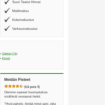
Suuri Taatut Hinnat
Mailimaksu
Kolarivakuutus
Varkausvakuutus
»
Galway City
»
Knock
Meidän Pisteet
(
4,6 pois 5
)
Olemme saaneet huomautuksia
sisältävät seuraavat tiedot:
"
Hyvä palvelu, löytää minut auto, joka