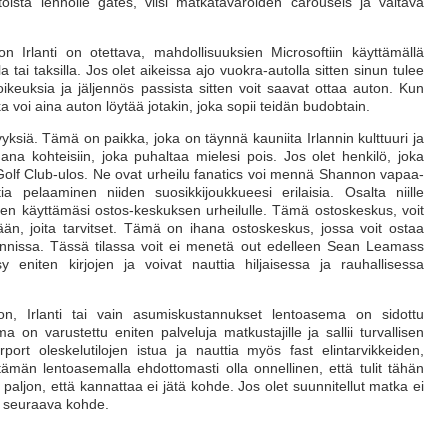
toista lennolle gates, viisi matkatavaroiden carousels ja valtava
on Irlanti on otettava, mahdollisuuksien Microsoftiin käyttämällä
tai taksilla. Jos olet aikeissa ajo vuokra-autolla sitten sinun tulee
öoikeuksia ja jäljennös passista sitten voit saavat ottaa auton. Kun
ka voi aina auton löytää jotakin, joka sopii teidän budobtain.
yksiä. Tämä on paikka, joka on täynnä kauniita Irlannin kulttuuri ja
na kohteisiin, joka puhaltaa mielesi pois. Jos olet henkilö, joka
n Golf Club-ulos. Ne ovat urheilu fanatics voi mennä Shannon vapaa-
a pelaaminen niiden suosikkijoukkueesi erilaisia. Osalta niille
sitten käyttämäsi ostos-keskuksen urheilulle. Tämä ostoskeskus, voit
tään, joita tarvitset. Tämä on ihana ostoskeskus, jossa voit ostaa
Irlannissa. Tässä tilassa voit ei menetä out edelleen Sean Leamass
sy eniten kirjojen ja voivat nauttia hiljaisessa ja rauhallisessa
n, Irlanti tai vain asumiskustannukset lentoasema on sidottu
on varustettu eniten palveluja matkustajille ja sallii turvallisen
port oleskelutilojen istua ja nauttia myös fast elintarvikkeiden,
tämän lentoasemalla ehdottomasti olla onnellinen, että tulit tähän
 paljon, että kannattaa ei jätä kohde. Jos olet suunnitellut matka ei
ti seuraava kohde.