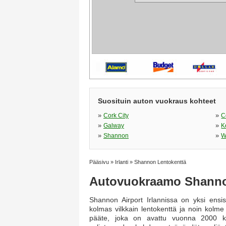
Suosituin auton vuokraus kohteet
»
»
Cork City
C
»
»
Galway
K
»
»
Shannon
W
Pääsivu
»
Irlanti
»
Shannon Lentokenttä
Autovuokraamo Shanno
Shannon Airport Irlannissa on yksi ensis
kolmas vilkkain lentokenttä ja noin kolme
pääte, joka on avattu vuonna 2000 ku