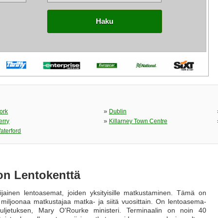
Haku
»
ork
Dublin
»
erry
Killarney Town Centre
aterford
n Lentokenttä
ijainen lentoasemat, joiden yksityisille matkustaminen. Tämä on
 miljoonaa matkustajaa matka- ja siitä vuosittain. On lentoasema-
ljetuksen, Mary O'Rourke ministeri. Terminaalin on noin 40