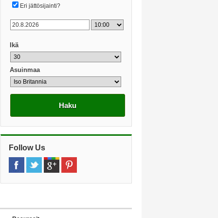
Eri jättösijainti?
Ikä
Asuinmaa
Haku
Follow Us