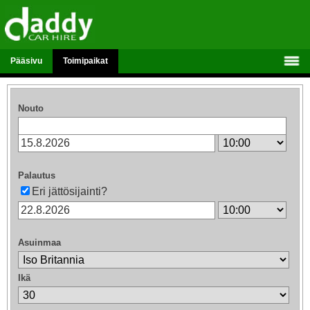
Pääsivu
Toimipaikat
Nouto
Palautus
Eri jättösijainti?
Asuinmaa
Ikä