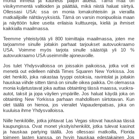
monta ihmeitä ja kauneus paljon alueita. Tämä maa on
viisikymmentä valtioiden ja päättää, mikä niistä haluat siirtyä.
Ollessasi USA: ssa on monia lomakohteisiin ja vierailla
matkailijoille nähtävyyksistä. Tämä on varsin monipuolisia maan
ja näyttöön tulee useita erilaisia kulttuureja, kieliä ja ihmiset
kaikkialla maailmassa.
Teemme yhteistyötä yli 800 toimittajia maailmassa, joten me
tarjoamme sinulle joitakin parhaat tarjoukset autovuokraamo
USA. Voimme myös tarjota sinulle säästöjä yli 10 %
autovuokraamo USA useimmille ajoneuvoille.
Jos tulet Yhdysvalloissa on joissakin paikoissa, jotka voit ei
menetä out edelleen nähdä Times Squaren New Yorkissa. Jos
olet henkilö, joka rakastaa tyyppi ostoksia, ravintolat ja joitakin
hauskaa viihde sitten tämä on sinulle oikea paikka. On olemassa
monia kuljetustavat joka auttaa obtainting tässä maassa, vuokra-
autot, taksit ja jopa väylien ympärille. Jos haluat käydä joka on
obtainting New Yorkissa parhaan mahdollisen siirtotavan. Kun
olet täällä on hienoa, jos vierailet Vapaudenpatsas, joka on
kuuluisa ihme Yhdysvalloissa.
Niille henkilöille, jotka johtavat Las Vegas sitovat hauskaa tässä
kaupungissa. Ovat monet yksityishenkilöt, jotka tulevat kasinot
ja hauskaa partying täällä. Jos ollessasi matkoilla, Florida
toimeen lasten kanssa, on hyvin hauskaa edestakainen Jos