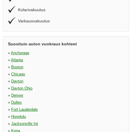
Kolarivakuutus
Varkausvakuutus
Suosituin auton vuokraus kohteet
»
Anchorage
»
Atlanta
»
Boston
»
Chicago
»
Dayton
»
Dayton Ohio
»
Denver
»
Dulles
»
Fort Lauderdale
»
Honolulu
»
Jacksonville Int
»
Kona