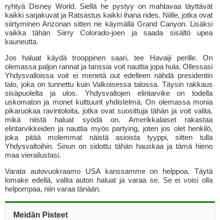
ryhtyä Disney World. Siellä he pystyy on mahtavaa täyttävät
kaikki sarjakuvat ja Ratsastus kaikki ihana rides. Niille, jotka ovat
siirtyminen Arizonan sitten ne käymällä Grand Canyon. Lisäksi
vaikka tähän Siirry Colorado-joen ja saada sisältö upea
kauneutta.
Jos haluat käydä trooppinen saari, tee Havaiji perille. On
olemassa paljon rannat ja tanssia voit nauttia jopa hula. Ollessasi
Yhdysvalloissa voit ei menetä out edelleen nähdä presidentin
talo, joka on tunnettu kuin Valkoisessa talossa. Täysin rakkaus
sisäpuolelta ja ulos. Yhdysvaltojen elintarvike on todella
uskomaton ja monet kulttuurit yhdistelmä. On olemassa monia
pikaruokaa ravintoloita, jotka ovat suosittuja tähän ja voit valita,
mikä niistä haluat syödä on. Amerikkalaiset rakastaa
elintarvikkeiden ja nauttia myös partying, joten jos olet henkilö,
joka pitää molemmat näistä asioista tyyppi, sitten tulla
Yhdysvaltoihin. Sinun on sidottu tähän hauskaa ja tämä hieno
maa vierailustasi.
Varata autovuokraamo USA kanssamme on helppoa. Täytä
lomake edellä, valita auton haluat ja varaa se. Se ei voisi olla
helpompaa, niin varaa tänään.
Meidän Pisteet