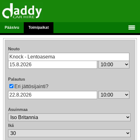
Pääsivu
Toimipaikat
Nouto
Palautus
Eri jättösijainti?
Asuinmaa
Ikä