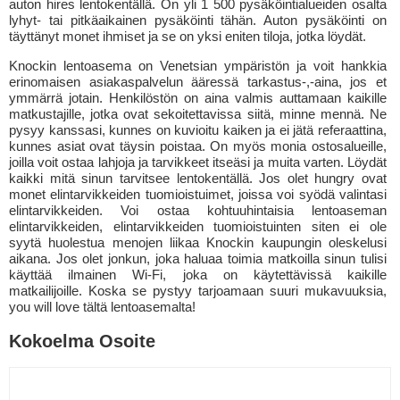
auton hires lentokentällä. On yli 1 500 pysäköintialueiden osalta
lyhyt- tai pitkäaikainen pysäköinti tähän. Auton pysäköinti on
täyttänyt monet ihmiset ja se on yksi eniten tiloja, jotka löydät.
Knockin lentoasema on Venetsian ympäristön ja voit hankkia
erinomaisen asiakaspalvelun ääressä tarkastus-,-aina, jos et
ymmärrä jotain. Henkilöstön on aina valmis auttamaan kaikille
matkustajille, jotka ovat sekoitettavissa siitä, minne mennä. Ne
pysyy kanssasi, kunnes on kuvioitu kaiken ja ei jätä referaattina,
kunnes asiat ovat täysin poistaa. On myös monia ostosalueille,
joilla voit ostaa lahjoja ja tarvikkeet itseäsi ja muita varten. Löydät
kaikki mitä sinun tarvitsee lentokentällä. Jos olet hungry ovat
monet elintarvikkeiden tuomioistuimet, joissa voi syödä valintasi
elintarvikkeiden. Voi ostaa kohtuuhintaisia lentoaseman
elintarvikkeiden, elintarvikkeiden tuomioistuinten siten ei ole
syytä huolestua menojen liikaa Knockin kaupungin oleskelusi
aikana. Jos olet jonkun, joka haluaa toimia matkoilla sinun tulisi
käyttää ilmainen Wi-Fi, joka on käytettävissä kaikille
matkailijoille. Koska se pystyy tarjoamaan suuri mukavuuksia,
you will love tältä lentoasemalta!
Kokoelma Osoite