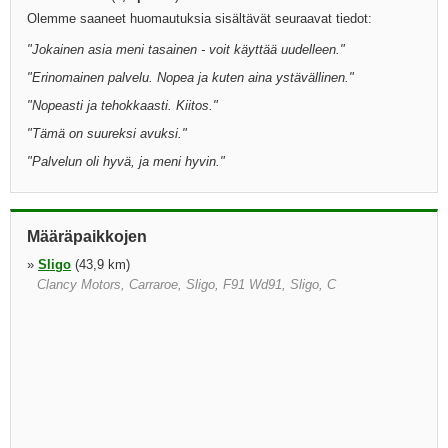
Olemme saaneet huomautuksia sisältävät seuraavat tiedot:
"
Jokainen asia meni tasainen - voit käyttää uudelleen.
"
"
Erinomainen palvelu. Nopea ja kuten aina ystävällinen.
"
"
Nopeasti ja tehokkaasti. Kiitos.
"
"
Tämä on suureksi avuksi.
"
"
Palvelun oli hyvä, ja meni hyvin.
"
Määräpaikkojen
»
Sligo
(43,9 km)
Clancy Motors, Carraroe, Sligo, F91 Wd91, Sligo, C