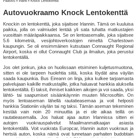
Pääsivu
»
Irlanti
»
Knock Lentokenttä
Autovuokraamo Knock Lentokenttä
Knockin on lentokenttä, joka sijaitsee Irlannin. Tämä on kuuluisa
paikka, jolla on valmiudet lentää yli sata tuhatta matkustajien
vuosittain määräpaikkaansa. Se on lentoasemalle, joka sijaitsee
5.6 kilometriä, vesijohtoverkostojen nimeltä Charlestown
kaupungin. Se oli ensimmäinen kutsutaan Connaught Regional
Airport, koska ei ollut Connaught Club ja ilmailun, joka perustui
lentokentällä.
Jos olet jonkun, joka on huolissaan etsiminen kuljetusmuotona,
sitten ei ole tarpeen huolehtia siitä, koska löydät aina väylän
saada kaupunkia. Bus Eireann on linja, joka kulkee tarjoamasta
palvelujaan kaikille matkustajille, jotka haluavat hankkia aluksella
lentokentältä. Ei taksit, ihmiset kaikkien aikojen ja voi saada, yksi
lähtö- tai saapumiset sisäänkäynnin muuten Microsoftiin. On
myös lentoaseman lähellä rautatieasemaa ja voit helposti
hankkia Stationiin väylän tai ng taksi. Tämän aseman tekeminen
kestää vain noin 20 minuuttia ja ei ole aikaa teillä on
rautatieasemalla. Jos haluat ajaa auton Irlannissa sitten ei
autojen vuokrauspalvelut Maailmanmatkaajan asiasta
lentokentällä. Voit vuokrata Europcar, Irlannin auton vuokraus ja
hertsiä auton, koska nämä ovat tunnetaan parhaiten budobtain