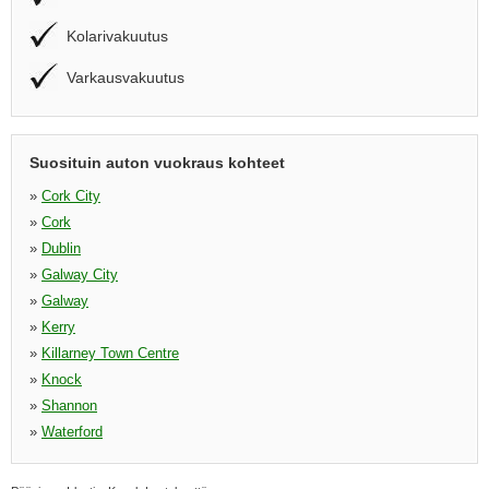
Kolarivakuutus
Varkausvakuutus
Suosituin auton vuokraus kohteet
»
Cork City
»
Cork
»
Dublin
»
Galway City
»
Galway
»
Kerry
»
Killarney Town Centre
»
Knock
»
Shannon
»
Waterford