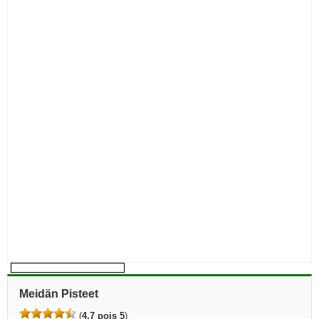
Meidän Pisteet
(
4,7 pois 5
)