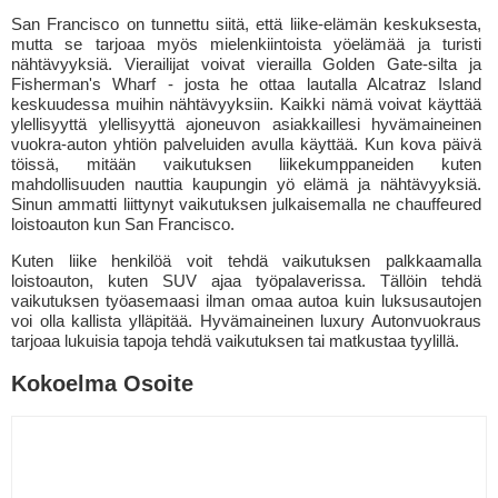
San Francisco on tunnettu siitä, että liike-elämän keskuksesta,
mutta se tarjoaa myös mielenkiintoista yöelämää ja turisti
nähtävyyksiä. Vierailijat voivat vierailla Golden Gate-silta ja
Fisherman's Wharf - josta he ottaa lautalla Alcatraz Island
keskuudessa muihin nähtävyyksiin. Kaikki nämä voivat käyttää
ylellisyyttä ylellisyyttä ajoneuvon asiakkaillesi hyvämaineinen
vuokra-auton yhtiön palveluiden avulla käyttää. Kun kova päivä
töissä, mitään vaikutuksen liikekumppaneiden kuten
mahdollisuuden nauttia kaupungin yö elämä ja nähtävyyksiä.
Sinun ammatti liittynyt vaikutuksen julkaisemalla ne chauffeured
loistoauton kun San Francisco.
Kuten liike henkilöä voit tehdä vaikutuksen palkkaamalla
loistoauton, kuten SUV ajaa työpalaverissa. Tällöin tehdä
vaikutuksen työasemaasi ilman omaa autoa kuin luksusautojen
voi olla kallista ylläpitää. Hyvämaineinen luxury Autonvuokraus
tarjoaa lukuisia tapoja tehdä vaikutuksen tai matkustaa tyylillä.
Kokoelma Osoite