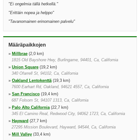
"
Ei ongelmia tällä hetkellä.
"
"
Erittäin nopea ja helppo
"
"
Tavanomainen erinomainen palvelu
"
Määräpaikkojen
»
Millbrae
(2,0 km)
1815 Old Bayshore Hwy, Burlingame, 94401, Ca, California
»
Union Square
(19,2 km)
340 Ofarrell St, 94102, Ca, California
»
Oakland Lentokenttä
(19,3 km)
7600 Earhart Rd, Oakland, 94621 4557, Ca, California
»
San Francisco
(19,4 km)
687 Folsom St, 94107 1313, Ca, California
»
Palo Alto California
(22,7 km)
345 El Camino Real, Redwood City, 94062 1723, Ca, California
»
Hayward
(27,7 km)
27295 Mission Boulevard, Hayward, 94544, Ca, California
»
Mill Valley
(33,4 km)