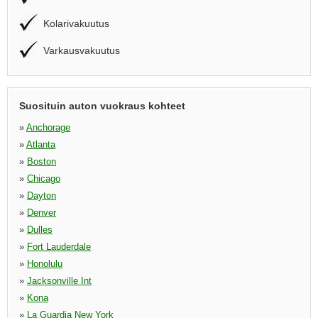
Kolarivakuutus
Varkausvakuutus
Suosituin auton vuokraus kohteet
»
Anchorage
»
Atlanta
»
Boston
»
Chicago
»
Dayton
»
Denver
»
Dulles
»
Fort Lauderdale
»
Honolulu
»
Jacksonville Int
»
Kona
»
La Guardia New York