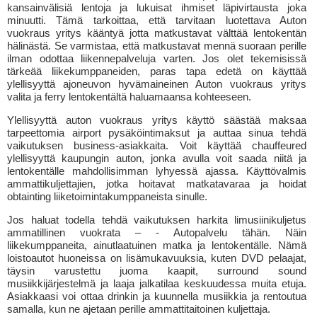
kansainvälisiä lentoja ja lukuisat ihmiset läpivirtausta joka
minuutti. Tämä tarkoittaa, että tarvitaan luotettava Auton
vuokraus yritys kääntyä jotta matkustavat välttää lentokentän
hälinästä. Se varmistaa, että matkustavat mennä suoraan perille
ilman odottaa liikennepalveluja varten. Jos olet tekemisissä
tärkeää liikekumppaneiden, paras tapa edetä on käyttää
ylellisyyttä ajoneuvon hyvämaineinen Auton vuokraus yritys
valita ja ferry lentokentältä haluamaansa kohteeseen.
Ylellisyyttä auton vuokraus yritys käyttö säästää maksaa
tarpeettomia airport pysäköintimaksut ja auttaa sinua tehdä
vaikutuksen business-asiakkaita. Voit käyttää chauffeured
ylellisyyttä kaupungin auton, jonka avulla voit saada niitä ja
lentokentälle mahdollisimman lyhyessä ajassa. Käyttövalmis
ammattikuljettajien, jotka hoitavat matkatavaraa ja hoidat
obtainting liiketoimintakumppaneista sinulle.
Jos haluat todella tehdä vaikutuksen harkita limusiinikuljetus
ammatillinen vuokrata – - Autopalvelu tähän. Näin
liikekumppaneita, ainutlaatuinen matka ja lentokentälle. Nämä
loistoautot huoneissa on lisämukavuuksia, kuten DVD pelaajat,
täysin varustettu juoma kaapit, surround sound
musiikkijärjestelmä ja laaja jalkatilaa keskuudessa muita etuja.
Asiakkaasi voi ottaa drinkin ja kuunnella musiikkia ja rentoutua
samalla, kun ne ajetaan perille ammattitaitoinen kuljettaja.