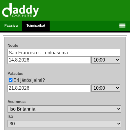
Pääsivu
Toimipaikat
Nouto
Palautus
Eri jättösijainti?
Asuinmaa
Ikä