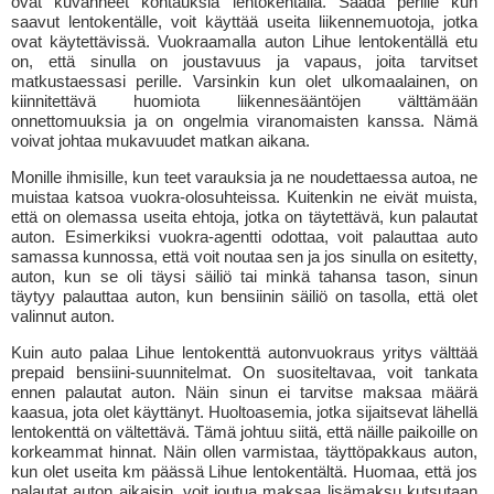
ovat kuvanneet kohtauksia lentokentällä. Saada perille kun
saavut lentokentälle, voit käyttää useita liikennemuotoja, jotka
ovat käytettävissä. Vuokraamalla auton Lihue lentokentällä etu
on, että sinulla on joustavuus ja vapaus, joita tarvitset
matkustaessasi perille. Varsinkin kun olet ulkomaalainen, on
kiinnitettävä huomiota liikennesääntöjen välttämään
onnettomuuksia ja on ongelmia viranomaisten kanssa. Nämä
voivat johtaa mukavuudet matkan aikana.
Monille ihmisille, kun teet varauksia ja ne noudettaessa autoa, ne
muistaa katsoa vuokra-olosuhteissa. Kuitenkin ne eivät muista,
että on olemassa useita ehtoja, jotka on täytettävä, kun palautat
auton. Esimerkiksi vuokra-agentti odottaa, voit palauttaa auto
samassa kunnossa, että voit noutaa sen ja jos sinulla on esitetty,
auton, kun se oli täysi säiliö tai minkä tahansa tason, sinun
täytyy palauttaa auton, kun bensiinin säiliö on tasolla, että olet
valinnut auton.
Kuin auto palaa Lihue lentokenttä autonvuokraus yritys välttää
prepaid bensiini-suunnitelmat. On suositeltavaa, voit tankata
ennen palautat auton. Näin sinun ei tarvitse maksaa määrä
kaasua, jota olet käyttänyt. Huoltoasemia, jotka sijaitsevat lähellä
lentokenttä on vältettävä. Tämä johtuu siitä, että näille paikoille on
korkeammat hinnat. Näin ollen varmistaa, täyttöpakkaus auton,
kun olet useita km päässä Lihue lentokentältä. Huomaa, että jos
palautat auton aikaisin, voit joutua maksaa lisämaksu kutsutaan