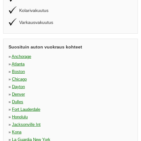
Kolarivakuutus
Varkausvakuutus
Suosituin auton vuokraus kohteet
»
Anchorage
»
Atlanta
»
Boston
»
Chicago
»
Dayton
»
Denver
»
Dulles
»
Fort Lauderdale
»
Honolulu
»
Jacksonville Int
»
Kona
»
La Guardia New York