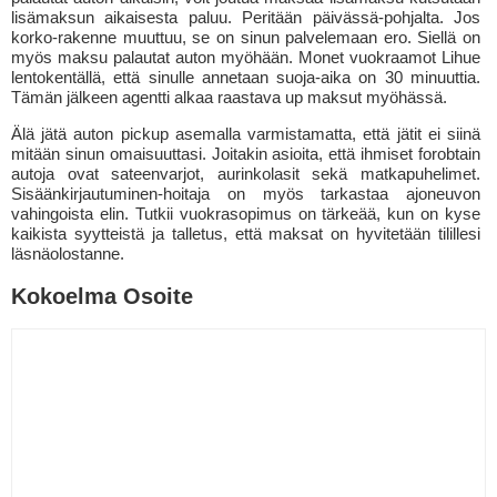
lisämaksun aikaisesta paluu. Peritään päivässä-pohjalta. Jos
korko-rakenne muuttuu, se on sinun palvelemaan ero. Siellä on
myös maksu palautat auton myöhään. Monet vuokraamot Lihue
lentokentällä, että sinulle annetaan suoja-aika on 30 minuuttia.
Tämän jälkeen agentti alkaa raastava up maksut myöhässä.
Älä jätä auton pickup asemalla varmistamatta, että jätit ei siinä
mitään sinun omaisuuttasi. Joitakin asioita, että ihmiset forobtain
autoja ovat sateenvarjot, aurinkolasit sekä matkapuhelimet.
Sisäänkirjautuminen-hoitaja on myös tarkastaa ajoneuvon
vahingoista elin. Tutkii vuokrasopimus on tärkeää, kun on kyse
kaikista syytteistä ja talletus, että maksat on hyvitetään tilillesi
läsnäolostanne.
Kokoelma Osoite