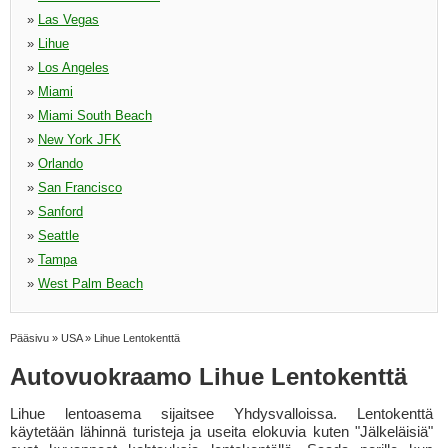
»
Las Vegas
»
Lihue
»
Los Angeles
»
Miami
»
Miami South Beach
»
New York JFK
»
Orlando
»
San Francisco
»
Sanford
»
Seattle
»
Tampa
»
West Palm Beach
Pääsivu
»
USA
»
Lihue Lentokenttä
Autovuokraamo Lihue Lentokenttä
Lihue lentoasema sijaitsee Yhdysvalloissa. Lentokenttä
käytetään lähinnä turisteja ja useita elokuvia kuten "Jälkeläisiä"