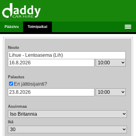
Pääsivu
Toimipaikat
Nouto
Palautus
Eri jättösijainti?
Asuinmaa
Ikä