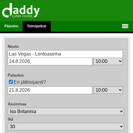
Pääsivu
Toimipaikat
Nouto
Palautus
Eri jättösijainti?
Asuinmaa
Ikä