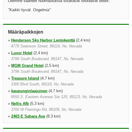
Olemme saaneet huomautuksia sisältävät seuraavat tiedot:
"
Kaikki hyvät. Ongelmia
"
Määräpaikkojen
»
Henderson Sky Harbor Lentokenttä
(2,4 km)
4775 Swenson Street, 89119, Nv, Nevada
»
Luxor Hotel
(2,4 km)
3799 South Boulevard, 89147, Nv, Nevada
»
MGM Grand Hotel
(2,5 km)
3799 South Boulevard, 89147, Nv, Nevada
»
Treasure Island
(4,7 km)
3300 Blvd South, 89119, Nv, Nevada
»
kaupunginlaajuinen
(4,7 km)
9555 S. Eastern Avenue Ste 120, 89123, Nv, Nevada
»
Nellis Afb
(5,3 km)
3700 W Flamingo Rd, 89109, Nv, Nevada
»
2465 E Sahara Ave
(8,3 km)
3745 Boulder Hwy, 89121 1518, Nv, Nevada
»
3401 W Sahara Ave
(9,3 km)