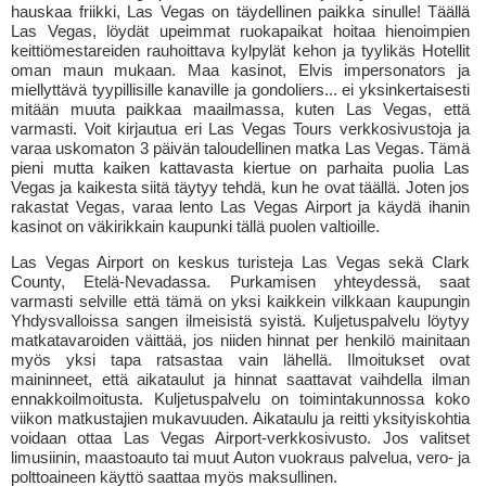
hauskaa friikki, Las Vegas on täydellinen paikka sinulle! Täällä
Las Vegas, löydät upeimmat ruokapaikat hoitaa hienoimpien
keittiömestareiden rauhoittava kylpylät kehon ja tyylikäs Hotellit
oman maun mukaan. Maa kasinot, Elvis impersonators ja
miellyttävä tyypillisille kanaville ja gondoliers... ei yksinkertaisesti
mitään muuta paikkaa maailmassa, kuten Las Vegas, että
varmasti. Voit kirjautua eri Las Vegas Tours verkkosivustoja ja
varaa uskomaton 3 päivän taloudellinen matka Las Vegas. Tämä
pieni mutta kaiken kattavasta kiertue on parhaita puolia Las
Vegas ja kaikesta siitä täytyy tehdä, kun he ovat täällä. Joten jos
rakastat Vegas, varaa lento Las Vegas Airport ja käydä ihanin
kasinot on väkirikkain kaupunki tällä puolen valtioille.
Las Vegas Airport on keskus turisteja Las Vegas sekä Clark
County, Etelä-Nevadassa. Purkamisen yhteydessä, saat
varmasti selville että tämä on yksi kaikkein vilkkaan kaupungin
Yhdysvalloissa sangen ilmeisistä syistä. Kuljetuspalvelu löytyy
matkatavaroiden väittää, jos niiden hinnat per henkilö mainitaan
myös yksi tapa ratsastaa vain lähellä. Ilmoitukset ovat
maininneet, että aikataulut ja hinnat saattavat vaihdella ilman
ennakkoilmoitusta. Kuljetuspalvelu on toimintakunnossa koko
viikon matkustajien mukavuuden. Aikataulu ja reitti yksityiskohtia
voidaan ottaa Las Vegas Airport-verkkosivusto. Jos valitset
limusiinin, maastoauto tai muut Auton vuokraus palvelua, vero- ja
polttoaineen käyttö saattaa myös maksullinen.