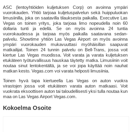
ASC (lentoyhtiöiden kuljetuksen Corp) on avoinna ympäri
vuorokauden. Yhtiö tarjoaa kuljetuspalvelun sekä huippuluokan
limusiinilla, joka on saatavilla tilauksesta paikalla. Executive Las
Vegas on toinen yritys, joka tarjoaa limo nopeudella noin 60
dollaria tunti ja edellä. Se on myös avoinna 24 tuntia
vuorokaudessa ja tarjoaa myös paikalla saatavana sedan-
palvelu. Showtime yhtiön Las Vegas Airport on myös avoinna
ympäri vuorokauden mukavuuttasi myöhäisillan saapuvat
matkailijat. Toinen 24 tunnin palvelu on Bell-Trans, jossa voit
kiertue Las Vegas muodissa. Voit varata ja varata kuljetuksen
etukäteen työturvallisuus hauskaa täytetty matka. Limusiinin voit
noutaa sinut lentokentältä, ja se voi jopa käyttää noin nauhat
matkan kesto. Vegas.com voi varata helposti limusiinia.
Toinen hyvä tapa kiertueella Las Vegas on auton vuokra
virastojen jossa voit etukäteen varata auton matkaasi. Voit
vuokrata eksoottisen auton tai taloudellisesti yksi tulla noutaa kun
maa on Las Vegas Airport Vegas.com.
Kokoelma Osoite