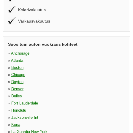
Kolarivakuutus
Varkausvakuutus
Suosituin auton vuokraus kohteet
»
Anchorage
»
Atlanta
»
Boston
»
Chicago
»
Dayton
»
Denver
»
Dulles
»
Fort Lauderdale
»
Honolulu
»
Jacksonville Int
»
Kona
»
La Guardia New York