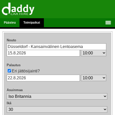
Pääsivu
Toimipaikat
Nouto
Palautus
Eri jättösijainti?
Asuinmaa
Ikä