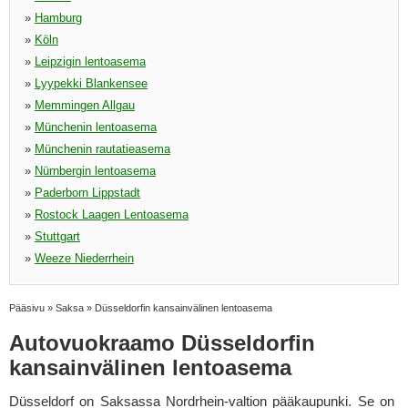
»
Hamburg
»
Köln
»
Leipzigin lentoasema
»
Lyypekki Blankensee
»
Memmingen Allgau
»
Münchenin lentoasema
»
Münchenin rautatieasema
»
Nürnbergin lentoasema
»
Paderborn Lippstadt
»
Rostock Laagen Lentoasema
»
Stuttgart
»
Weeze Niederrhein
Pääsivu
»
Saksa
»
Düsseldorfin kansainvälinen lentoasema
Autovuokraamo Düsseldorfin
kansainvälinen lentoasema
Düsseldorf on Saksassa Nordrhein-valtion pääkaupunki. Se on