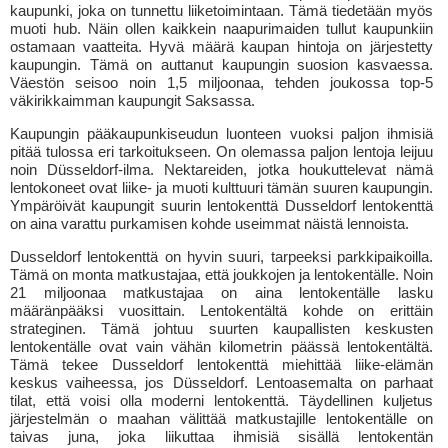
kaupunki, joka on tunnettu liiketoimintaan. Tämä tiedetään myös
muoti hub. Näin ollen kaikkein naapurimaiden tullut kaupunkiin
ostamaan vaatteita. Hyvä määrä kaupan hintoja on järjestetty
kaupungin. Tämä on auttanut kaupungin suosion kasvaessa.
Väestön seisoo noin 1,5 miljoonaa, tehden joukossa top-5
väkirikkaimman kaupungit Saksassa.
Kaupungin pääkaupunkiseudun luonteen vuoksi paljon ihmisiä
pitää tulossa eri tarkoitukseen. On olemassa paljon lentoja leijuu
noin Düsseldorf-ilma. Nektareiden, jotka houkuttelevat nämä
lentokoneet ovat liike- ja muoti kulttuuri tämän suuren kaupungin.
Ympäröivät kaupungit suurin lentokenttä Dusseldorf lentokenttä
on aina varattu purkamisen kohde useimmat näistä lennoista.
Dusseldorf lentokenttä on hyvin suuri, tarpeeksi parkkipaikoilla.
Tämä on monta matkustajaa, että joukkojen ja lentokentälle. Noin
21 miljoonaa matkustajaa on aina lentokentälle lasku
määränpääksi vuosittain. Lentokentältä kohde on erittäin
strateginen. Tämä johtuu suurten kaupallisten keskusten
lentokentälle ovat vain vähän kilometrin päässä lentokentältä.
Tämä tekee Dusseldorf lentokenttä miehittää liike-elämän
keskus vaiheessa, jos Düsseldorf. Lentoasemalta on parhaat
tilat, että voisi olla moderni lentokenttä. Täydellinen kuljetus
järjestelmän o maahan välittää matkustajille lentokentälle on
taivas juna, joka liikuttaa ihmisiä sisällä lentokentän