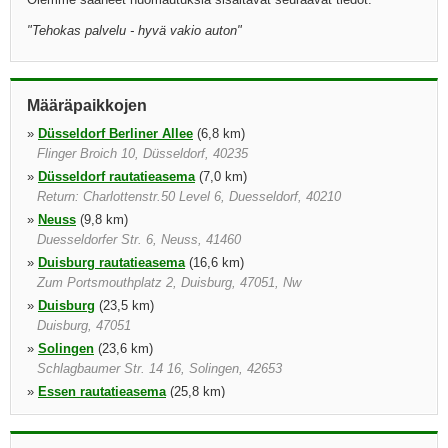
"
Tehokas palvelu - hyvä vakio auton
"
Määräpaikkojen
»
Düsseldorf Berliner Allee
(6,8 km)
Flinger Broich 10, Düsseldorf, 40235
»
Düsseldorf rautatieasema
(7,0 km)
Return: Charlottenstr.50 Level 6, Duesseldorf, 40210
»
Neuss
(9,8 km)
Duesseldorfer Str. 6, Neuss, 41460
»
Duisburg rautatieasema
(16,6 km)
Zum Portsmouthplatz 2, Duisburg, 47051, Nw
»
Duisburg
(23,5 km)
Duisburg, 47051
»
Solingen
(23,6 km)
Schlagbaumer Str. 14 16, Solingen, 42653
»
Essen rautatieasema
(25,8 km)
Freiheit 3, Essen, 45127
»
Essen
(25,9 km)