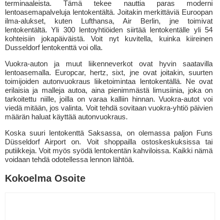
terminaaleista. Tämä tekee nauttia paras moderni
lentoasemapalveluja lentokentältä. Joitakin merkittäviä Euroopan
ilma-alukset, kuten Lufthansa, Air Berlin, jne toimivat
lentokentältä. Yli 300 lentoyhtiöiden siirtää lentokentälle yli 54
kohteisiin jokapäiväistä. Voit nyt kuvitella, kuinka kiireinen
Dusseldorf lentokenttä voi olla.
Vuokra-auton ja muut liikenneverkot ovat hyvin saatavilla
lentoasemalla. Europcar, hertz, sixt, jne ovat joitakin, suurten
toimijoiden autonvuokraus liiketoimintaa lentokentällä. Ne ovat
erilaisia ja malleja autoa, aina pienimmästä limusiinia, joka on
tarkoitettu niille, joilla on varaa kalliin hinnan. Vuokra-autot voi
viedä mitään, jos valinta. Voit tehdä sovitaan vuokra-yhtiö päivien
määrän haluat käyttää autonvuokraus.
Koska suuri lentokenttä Saksassa, on olemassa paljon Funs
Düsseldorf Airport on. Voit shoppailla ostoskeskuksissa tai
putiikkeja. Voit myös syödä lentokentän kahviloissa. Kaikki nämä
voidaan tehdä odotellessa lennon lähtöä.
Kokoelma Osoite