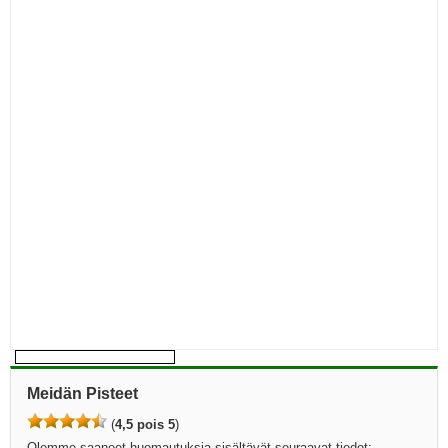
Meidän Pisteet
(
4,5 pois 5
)
Olemme saaneet huomautuksia sisältävät seuraavat tiedot: