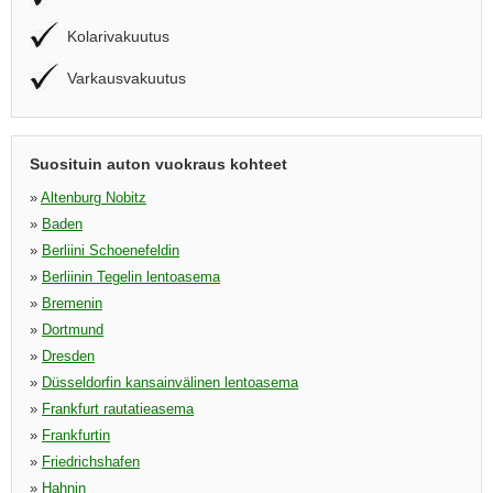
Kolarivakuutus
Varkausvakuutus
Suosituin auton vuokraus kohteet
»
Altenburg Nobitz
»
Baden
»
Berliini Schoenefeldin
»
Berliinin Tegelin lentoasema
»
Bremenin
»
Dortmund
»
Dresden
»
Düsseldorfin kansainvälinen lentoasema
»
Frankfurt rautatieasema
»
Frankfurtin
»
Friedrichshafen
»
Hahnin