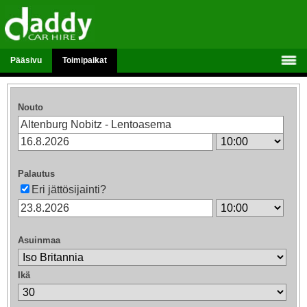
Pääsivu
Toimipaikat
Nouto
Palautus
Eri jättösijainti?
Asuinmaa
Ikä