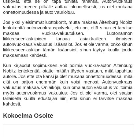
uskovat, että se on tapa tuhlata rahansa. Autonvuokraus
vakuutus menee pitkälle auttaa taloudellisesti, jos olet mukana
onnettomuudessa ja auto vaurioituu.
Jos yksi yleisimmät luottokortit, mutta maksaa Altenburg Nobitz
lentokenttä autonvuokrauspalvelut, etu on, että sinun ei tarvitse
maksaa vuokra-vakuutuksen. Luotonannon
liikkeeseenlaskijoiden tarjoaa asiakkailleen ilmaisen
autonvuokraus vakuutus lisäansiot. Jos et ole varma, onko sinun
liikkeeseenlaskijan tämän lisäansiot, sinun täytyy kuulla joudu
maksamaan kahdesti.
Kun kirjaudut sopimuksen voit poimia vuokra-auton Altenburg
Nobitz lentokenttä, otatte mitään täyden vastuun, mitä tapahtuu
autolle. Jos ette ota kansi ja olet mukana onnettomuudessa, mitä
elät on paljon enemmän kuin voisi menosi, Autonvuokraus
vakuutus maksaa. On aikoja, kun oma auton vakuutus voi toimia
myös autonvuokraus vakuutus. Jos et ole varma, olet saajan
tällaisella kuulla edustajaa niin, että sinun ei tarvitse maksaa
kahdesti.
Kokoelma Osoite