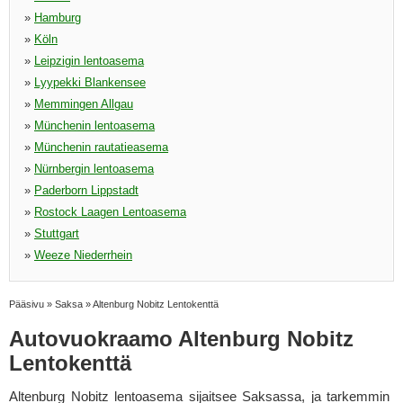
»
Hamburg
»
Köln
»
Leipzigin lentoasema
»
Lyypekki Blankensee
»
Memmingen Allgau
»
Münchenin lentoasema
»
Münchenin rautatieasema
»
Nürnbergin lentoasema
»
Paderborn Lippstadt
»
Rostock Laagen Lentoasema
»
Stuttgart
»
Weeze Niederrhein
Pääsivu
»
Saksa
»
Altenburg Nobitz Lentokenttä
Autovuokraamo Altenburg Nobitz
Lentokenttä
Altenburg Nobitz lentoasema sijaitsee Saksassa, ja tarkemmin