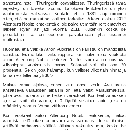
sanottuna hotelli Thüringenin osavaltiossa. Thüringenissä tämä
järjestely on toiseksi suurin. Laitoksen lentokenttä on yksi
vanhimmista Saksassa. Kentälle tehtiin 1881 laajentuminen
siten, että se mahtui sotilaallinen tarkoitus. Alkaen elokuu 2012
Altenburg Nobitz lentokenttä ei ole palvellut mitään reittilentoyhtiöt
jälkeen Ryan air jätti vuonna 2011. Kuitenkin koska se
perustettiin, se on edelleen palvelemaan yhä useampi
matkustaja.
Huomaa, että vaikka Auton vuokraus on kallista, on mahdollista
säästää. Esimerkiksi viikonloppuna, on halvempaa vuokrata
auton Altenburg Nobitz lentokenttä. Jos vuokra on joustava,
viikonloppu vuokra siis paras. Säästösi voi olla jopa 20
prosenttia. Se on jopa halvempi, kun valitset viikoittain hinnat ja
tämän voi tallentaa yli 30 %.
Muista varata ajoissa, ennen kuin lähdet kotiin. Avu avulla
ansaitseva varauksen aikaisin on, että vältät varausmaksua,
jotka ovat mukana viime hetken varaukset. Kun teet varauksen
ajoissa, voit olla varma, että löydät sellainen auto, joka on
määritetty varaus. Varaat viikkoa aiemmin.
Kun vuokraat auton Altenburg Nobitz lentokenttä, haluat
varmista, että oikea autonvuokraus vakuutus. Jotkut ihmiset
yrittävät parhaansa välttää tällainen vakuutusturva, koska he