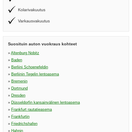
Kolarivakuutus
Varkausvakuutus
Suosituin auton vuokraus kohteet
»
Altenburg Nobitz
»
Baden
»
Berliini Schoenefeldin
»
Berliinin Tegelin lentoasema
»
Bremenin
»
Dortmund
»
Dresden
»
Düsseldorfin kansainvälinen lentoasema
»
Frankfurt rautatieasema
»
Frankfurtin
»
Friedrichshafen
»
Hahnin