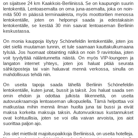
on sijaitsee 24 km Kaakkois-Berliinissä. Se on kaupungin suurin
lentokenttä. Lentoasemalta on oma juna-asemalta, joka on noin-
mitä 500 m päässä terminaaleista, myös moottoritien menossa
lentokentälle, joten on helpompi saada ja edestakaisin
lentokentälle, se kestää 30 min saavat lentoaseman Berliinin
keskustassa.
On monia kauppoja löytyy Schönefeldin lentokentälle, joten jos
olet siellä muutaman tunnin, et tule saamaan kauttakulkumaana
tylsää. Jos huomaat obtainting nälkä on noin 9 ravintolaa, joten
voit tyydyttää näläntunnetta näistä. On myös VIP-loungeen ja
langaton internet yhteys, joten jos haluat pitää seurata
sähköposteja tai vain haluavat mennä verkossa, sinulla on
mahdollisuus tehdä niin.
On useita tapoja saada lähellä Berliinin Schönefeldin
lentokentälle, kuten junat, bussit ja taksit. Jos haluat saada sen
omin ehdoin ja odottaa julkista liikennettä, on useita
autovuokraamoja lentoaseman ulkopuolella. Tämä helpottaa voi
matkustaa mihin mennä ilman huolta juna tai bussi ja eivät
maksa korkeita maksuja taksin. Autonvuokraus kustannukset
ovat kohtuullisia, joten se voi olla vaivan arvoista, jos aiot
suorittaa paljon ajo.
Jos olet miettivät majoituspaikkoja Berliinissä, on useita hotelleja.