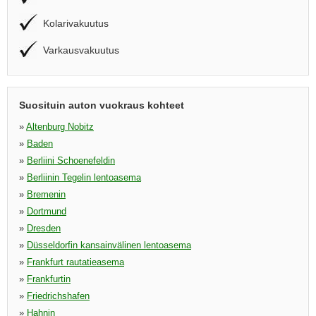
Kolarivakuutus
Varkausvakuutus
Suosituin auton vuokraus kohteet
»
Altenburg Nobitz
»
Baden
»
Berliini Schoenefeldin
»
Berliinin Tegelin lentoasema
»
Bremenin
»
Dortmund
»
Dresden
»
Düsseldorfin kansainvälinen lentoasema
»
Frankfurt rautatieasema
»
Frankfurtin
»
Friedrichshafen
»
Hahnin