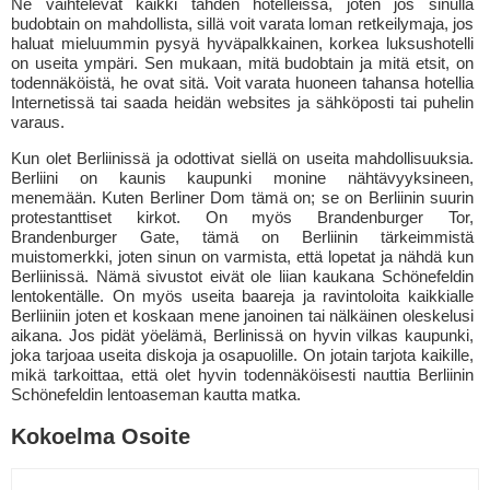
Ne vaihtelevat kaikki tähden hotelleissa, joten jos sinulla
budobtain on mahdollista, sillä voit varata loman retkeilymaja, jos
haluat mieluummin pysyä hyväpalkkainen, korkea luksushotelli
on useita ympäri. Sen mukaan, mitä budobtain ja mitä etsit, on
todennäköistä, he ovat sitä. Voit varata huoneen tahansa hotellia
Internetissä tai saada heidän websites ja sähköposti tai puhelin
varaus.
Kun olet Berliinissä ja odottivat siellä on useita mahdollisuuksia.
Berliini on kaunis kaupunki monine nähtävyyksineen,
menemään. Kuten Berliner Dom tämä on; se on Berliinin suurin
protestanttiset kirkot. On myös Brandenburger Tor,
Brandenburger Gate, tämä on Berliinin tärkeimmistä
muistomerkki, joten sinun on varmista, että lopetat ja nähdä kun
Berliinissä. Nämä sivustot eivät ole liian kaukana Schönefeldin
lentokentälle. On myös useita baareja ja ravintoloita kaikkialle
Berliiniin joten et koskaan mene janoinen tai nälkäinen oleskelusi
aikana. Jos pidät yöelämä, Berlinissä on hyvin vilkas kaupunki,
joka tarjoaa useita diskoja ja osapuolille. On jotain tarjota kaikille,
mikä tarkoittaa, että olet hyvin todennäköisesti nauttia Berliinin
Schönefeldin lentoaseman kautta matka.
Kokoelma Osoite