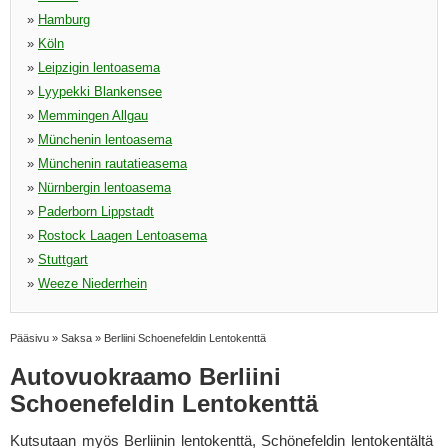
»
Hamburg
»
Köln
»
Leipzigin lentoasema
»
Lyypekki Blankensee
»
Memmingen Allgau
»
Münchenin lentoasema
»
Münchenin rautatieasema
»
Nürnbergin lentoasema
»
Paderborn Lippstadt
»
Rostock Laagen Lentoasema
»
Stuttgart
»
Weeze Niederrhein
Pääsivu
»
Saksa
»
Berliini Schoenefeldin Lentokenttä
Autovuokraamo Berliini
Schoenefeldin Lentokenttä
Kutsutaan myös Berliinin lentokenttä, Schönefeldin lentokentältä