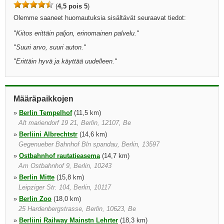
(
4,5 pois 5
)
Olemme saaneet huomautuksia sisältävät seuraavat tiedot:
"
Kiitos erittäin paljon, erinomainen palvelu.
"
"
Suuri arvo, suuri auton.
"
"
Erittäin hyvä ja käyttää uudelleen.
"
Määräpaikkojen
»
Berlin Tempelhof
(11,5 km)
Alt mariendorf 19 21, Berlin, 12107, Be
»
Berliini Albrechtstr
(14,6 km)
Gegenueber Bahnhof Bln spandau, Berlin, 13597
»
Ostbahnhof rautatieasema
(14,7 km)
Am Ostbahnhof 9, Berlin, 10243
»
Berlin Mitte
(15,8 km)
Leipziger Str. 104, Berlin, 10117
»
Berlin Zoo
(18,0 km)
25 Hardenbergstrasse, Berlin, 10623, Be
»
Berliini Railway Mainstn Lehrter
(18,3 km)