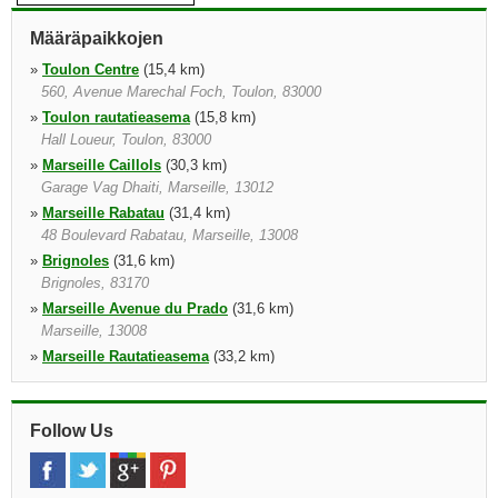
Määräpaikkojen
»
Toulon Centre
(15,4 km)
560, Avenue Marechal Foch, Toulon, 83000
»
Toulon rautatieasema
(15,8 km)
Hall Loueur, Toulon, 83000
»
Marseille Caillols
(30,3 km)
Garage Vag Dhaiti, Marseille, 13012
»
Marseille Rabatau
(31,4 km)
48 Boulevard Rabatau, Marseille, 13008
»
Brignoles
(31,6 km)
Brignoles, 83170
»
Marseille Avenue du Prado
(31,6 km)
Marseille, 13008
»
Marseille Rautatieasema
(33,2 km)
Marseille, 13001
»
Marseille Vitrolles
(33,3 km)
93 95 Boulevard National, Marseille, 13003
Follow Us