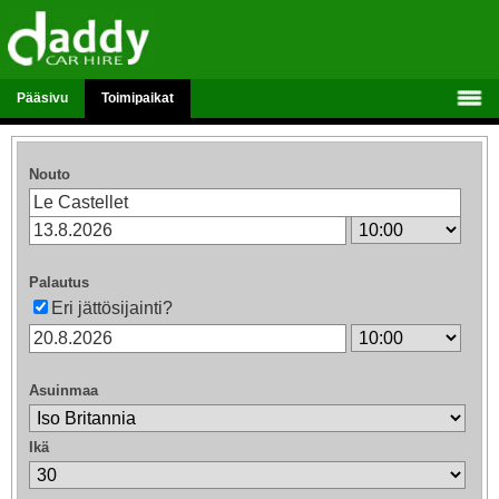
Pääsivu
Toimipaikat
Nouto
Palautus
Eri jättösijainti?
Asuinmaa
Ikä