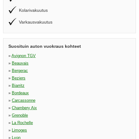
Kolarivakuutus
Varkausvakuutus
Suosituin auton vuokraus kohteet
»
Avignon TGV
»
Beauvais
»
Bergerac
»
Beziers
»
Biarritz
»
Bordeaux
»
Carcassonne
»
Chambery Aix
»
Grenoble
»
La Rochelle
»
Limoges
»
Lyon