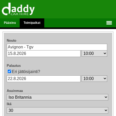
Pääsivu
Toimipaikat
Nouto
Palautus
Eri jättösijainti?
Asuinmaa
Ikä