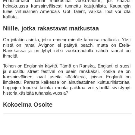
Ehdottomasti haluat matkustaa vuokra-auton, jos saavut
heinäkuussa kansainvälisesti tunnettu katujuhlista. Kaupungin
tulee virtuaalinen America's Got Talent, vaikka liput voi olla
kallista.
Niille, jotka rakastavat matkustaa
On joitakin asioita, jotka endear minulle tahansa matkoilla. Yksi
niistä on ranta. Avignon ei päätyä beach, mutta on Etelä-
Ranskassa ja on lyhyt retki vuokra-autolla nähdä rannat on
ihmeitä.
Toinen on Englannin käyttö. Tämä on Ranska, Englanti ei suosi
ja suosittu street festival on usein ranskaksi. Koska se on
kansainvälinen, ovat useita säädöksiä, joissa Englanti on
ilmoitettu. Parasta kaikessa on ainutlaatuinen kulttuurihistoriaa.
Loppujen lopuksi kuinka monta paikkaa voi ylpeillä sivistynyt
historia käsittää tuhansia vuosia?
Kokoelma Osoite