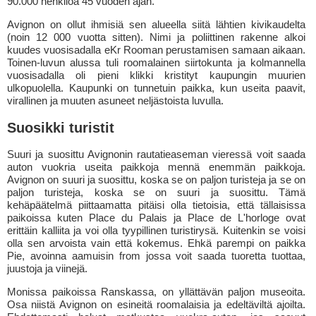
90.000 henkilöä 45 vuoden ajan.
Avignon on ollut ihmisiä sen alueella siitä lähtien kivikaudelta
(noin 12 000 vuotta sitten). Nimi ja poliittinen rakenne alkoi
kuudes vuosisadalla eKr Rooman perustamisen samaan aikaan.
Toinen-luvun alussa tuli roomalainen siirtokunta ja kolmannella
vuosisadalla oli pieni klikki kristityt kaupungin muurien
ulkopuolella. Kaupunki on tunnetuin paikka, kun useita paavit,
virallinen ja muuten asuneet neljästoista luvulla.
Suosikki turistit
Suuri ja suosittu Avignonin rautatieaseman vieressä voit saada
auton vuokria useita paikkoja mennä enemmän paikkoja.
Avignon on suuri ja suosittu, koska se on paljon turisteja ja se on
paljon turisteja, koska se on suuri ja suosittu. Tämä
kehäpäätelmä piittaamatta pitäisi olla tietoisia, että tällaisissa
paikoissa kuten Place du Palais ja Place de L'horloge ovat
erittäin kalliita ja voi olla tyypillinen turistirysä. Kuitenkin se voisi
olla sen arvoista vain että kokemus. Ehkä parempi on paikka
Pie, avoinna aamuisin from jossa voit saada tuoretta tuottaa,
juustoja ja viinejä.
Monissa paikoissa Ranskassa, on yllättävän paljon museoita.
Osa niistä Avignon on esineitä roomalaisia ja edeltäviltä ajoilta.