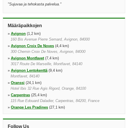
"
Sujuvaa ja tehokasta palvelua.
"
Määräpaikkojen
»
Avignon
(1,2 km)
160 Bis Avenue Pierre Semard, Avignon, 84000
»
Avignon Croix De Noves
(4,4 km)
300 Chemin Croix De Noves, Avignon, 84000
»
Avignon Montfavet
(7,4 km)
3017 Route De Marseille, Montfavet, 84140
»
Avignon Lentokenttä
(9,4 km)
Montfavet, 84140
»
Oranssi
(24,1 km)
Hotel Ibis 32 Rue Agis Rigord, Orange, 84100
»
Carpentras
(25,4 km)
115 Rue Edouard Daladier, Carpentras, 84200, France
»
Orange Les Pradines
(27,1 km)
191 Allee De L'escadron 1/5 V., Orange, 84100
»
Bagnols Sur Ceze
(29,0 km)
Follow Us