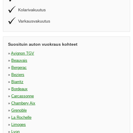
Kolarivakuutus
Varkausvakuutus
Suosituin auton vuokraus kohteet
»
Avignon TGV
»
Beauvais
»
Bergerac
»
Beziers
»
Biarritz
»
Bordeaux
»
Carcassonne
»
Chambery Aix
»
Grenoble
»
La Rochelle
»
Limoges
»
Lyon