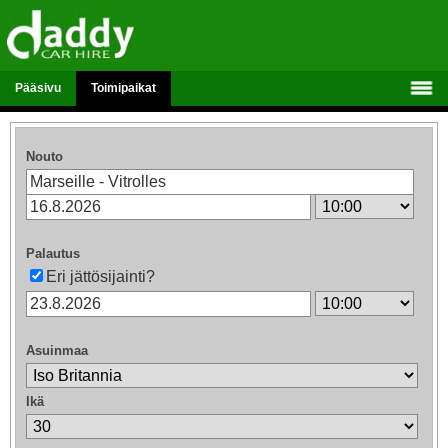
Pääsivu
Toimipaikat
Nouto
Palautus
Eri jättösijainti?
Asuinmaa
Ikä