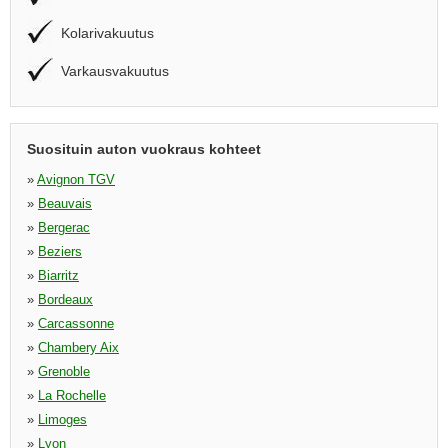
Kolarivakuutus
Varkausvakuutus
Suosituin auton vuokraus kohteet
»
Avignon TGV
»
Beauvais
»
Bergerac
»
Beziers
»
Biarritz
»
Bordeaux
»
Carcassonne
»
Chambery Aix
»
Grenoble
»
La Rochelle
»
Limoges
»
Lyon