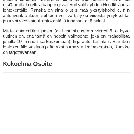
etsiä muita hotelleja kaupungissa, voit valita yhden Hotellit lähellä
lentokentälle. Ranska on aina ollut silmää yksityiskohdille, niin
autonvuokrauksen suhteen voit valita yksi viidestä yrityksestä,
joka voi viedä sinut lentokentältä tahansa, että haluat.
Muita esimerkiksi junien (olet rautatieasema vieressä ja hyvä
uutinen on, että tämä on nopein vaihtoehto, joka on mahdollista
junalla 10 minuutissa keskustaan), linja-autot tai taksit. Biarritzin
lentokentälle voidaan pitää yksi parhaista lentoasemista, Ranska
on tarjottavanaan.
Kokoelma Osoite