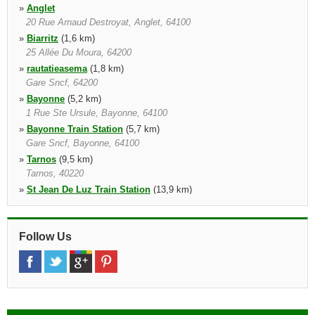
»
Anglet
20 Rue Arnaud Destroyat, Anglet, 64100
»
Biarritz
(1,6 km)
25 Allée Du Moura, 64200
»
rautatieasema
(1,8 km)
Gare Sncf, 64200
»
Bayonne
(5,2 km)
1 Rue Ste Ursule, Bayonne, 64100
»
Bayonne Train Station
(5,7 km)
Gare Sncf, Bayonne, 64100
»
Tarnos
(9,5 km)
Tarnos, 40220
»
St Jean De Luz Train Station
(13,9 km)
Gare Sncf, Saint Jean De Luz, 64500
»
Capbreton
(19,9 km)
8 Boulevard Des Cigales, 8 Boulevard Des Cigales, Capbreton,
Follow Us
40130