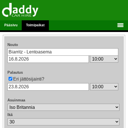
Pääsivu
Toimipaikat
Nouto
Palautus
Eri jättösijainti?
Asuinmaa
Ikä