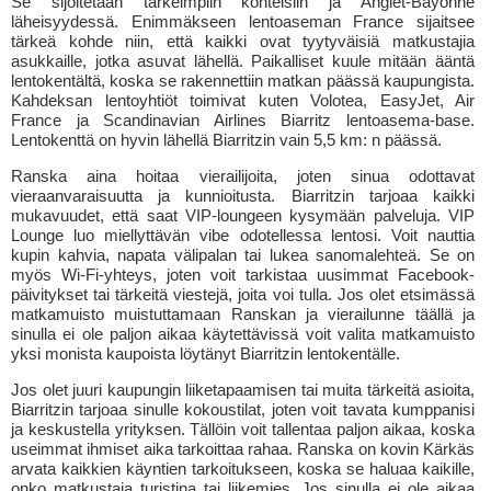
Se sijoitetaan tärkeimpiin kohteisiin ja Anglet-Bayonne
läheisyydessä. Enimmäkseen lentoaseman France sijaitsee
tärkeä kohde niin, että kaikki ovat tyytyväisiä matkustajia
asukkaille, jotka asuvat lähellä. Paikalliset kuule mitään ääntä
lentokentältä, koska se rakennettiin matkan päässä kaupungista.
Kahdeksan lentoyhtiöt toimivat kuten Volotea, EasyJet, Air
France ja Scandinavian Airlines Biarritz lentoasema-base.
Lentokenttä on hyvin lähellä Biarritzin vain 5,5 km: n päässä.
Ranska aina hoitaa vierailijoita, joten sinua odottavat
vieraanvaraisuutta ja kunnioitusta. Biarritzin tarjoaa kaikki
mukavuudet, että saat VIP-loungeen kysymään palveluja. VIP
Lounge luo miellyttävän vibe odotellessa lentosi. Voit nauttia
kupin kahvia, napata välipalan tai lukea sanomalehteä. Se on
myös Wi-Fi-yhteys, joten voit tarkistaa uusimmat Facebook-
päivitykset tai tärkeitä viestejä, joita voi tulla. Jos olet etsimässä
matkamuisto muistuttamaan Ranskan ja vierailunne täällä ja
sinulla ei ole paljon aikaa käytettävissä voit valita matkamuisto
yksi monista kaupoista löytänyt Biarritzin lentokentälle.
Jos olet juuri kaupungin liiketapaamisen tai muita tärkeitä asioita,
Biarritzin tarjoaa sinulle kokoustilat, joten voit tavata kumppanisi
ja keskustella yrityksen. Tällöin voit tallentaa paljon aikaa, koska
useimmat ihmiset aika tarkoittaa rahaa. Ranska on kovin Kärkäs
arvata kaikkien käyntien tarkoitukseen, koska se haluaa kaikille,
onko matkustaja turistina tai liikemies. Jos sinulla ei ole aikaa