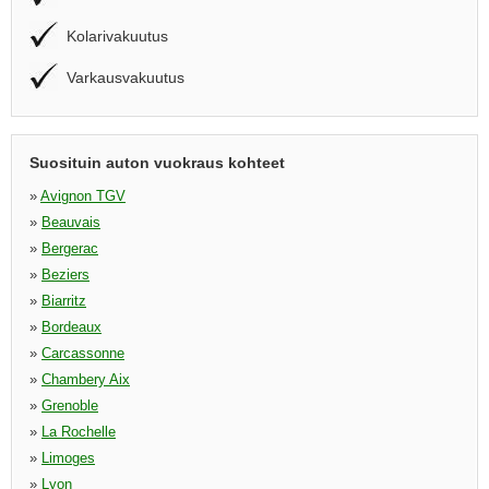
Kolarivakuutus
Varkausvakuutus
Suosituin auton vuokraus kohteet
»
Avignon TGV
»
Beauvais
»
Bergerac
»
Beziers
»
Biarritz
»
Bordeaux
»
Carcassonne
»
Chambery Aix
»
Grenoble
»
La Rochelle
»
Limoges
»
Lyon