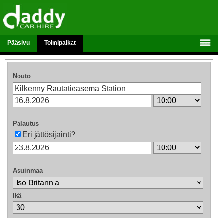
Pääsivu
Toimipaikat
Nouto
Palautus
Eri jättösijainti?
Asuinmaa
Ikä