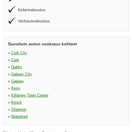
Kolarivakuutus
Varkausvakuutus
Suosituin auton vuokraus kohteet
»
Cork City
»
Cork
»
Dublin
»
Galway City
»
Galway
»
Kerry
»
Killarney Town Centre
»
Knock
»
Shannon
»
Waterford