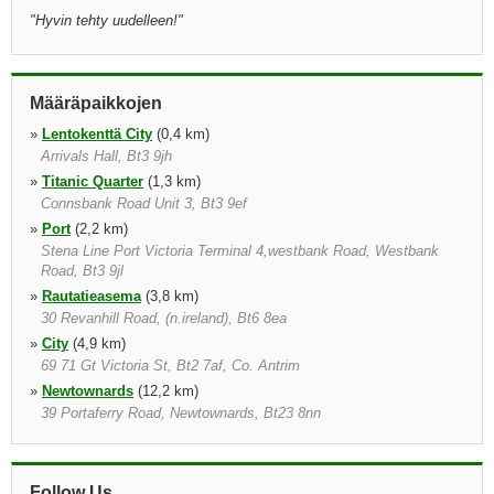
"
Hyvin tehty uudelleen!
"
Määräpaikkojen
»
Lentokenttä City
(0,4 km)
Arrivals Hall, Bt3 9jh
»
Titanic Quarter
(1,3 km)
Connsbank Road Unit 3, Bt3 9ef
»
Port
(2,2 km)
Stena Line Port Victoria Terminal 4,westbank Road, Westbank
Road, Bt3 9jl
»
Rautatieasema
(3,8 km)
30 Revanhill Road, (n.ireland), Bt6 8ea
»
City
(4,9 km)
69 71 Gt Victoria St, Bt2 7af, Co. Antrim
»
Newtownards
(12,2 km)
39 Portaferry Road, Newtownards, Bt23 8nn
»
Lisburn
(16,1 km)
2 Young Street, Lisburn, Bt27 5ea, Nir
»
lentokentälle
(22,8 km)
Follow Us