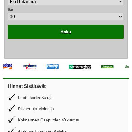
Ikä
Haku
Hinnat Sisältävät
Luottokortin Kuluja
Piilotettuja Maksuja
Kolmannen Osapuolen Vakuutus
Ajoturva(Hinausapu)Maksu