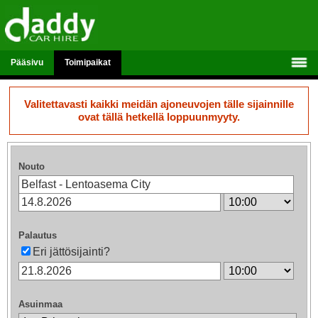
Pääsivu
Toimipaikat
Valitettavasti kaikki meidän ajoneuvojen tälle sijainnille
ovat tällä hetkellä loppuunmyyty.
Nouto
Palautus
Eri jättösijainti?
Asuinmaa