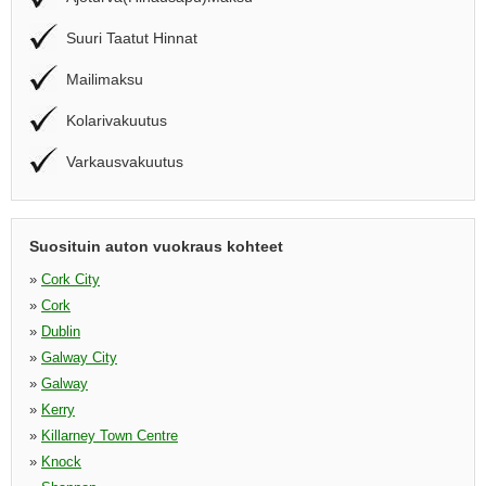
Suuri Taatut Hinnat
Mailimaksu
Kolarivakuutus
Varkausvakuutus
Suosituin auton vuokraus kohteet
»
Cork City
»
Cork
»
Dublin
»
Galway City
»
Galway
»
Kerry
»
Killarney Town Centre
»
Knock