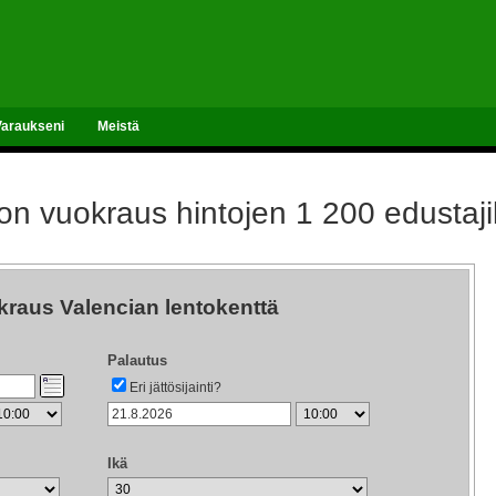
Varaukseni
Meistä
n vuokraus hintojen 1 200 edustajil
raus Valencian lentokenttä
Palautus
Eri jättösijainti?
Ikä