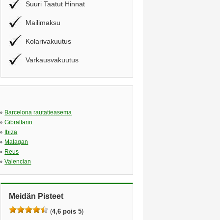
Suuri Taatut Hinnat
Mailimaksu
Kolarivakuutus
Varkausvakuutus
»
Barcelona rautatieasema
»
Gibraltarin
»
Ibiza
»
Malagan
»
Reus
»
Valencian
Meidän Pisteet
(
4,6 pois 5
)