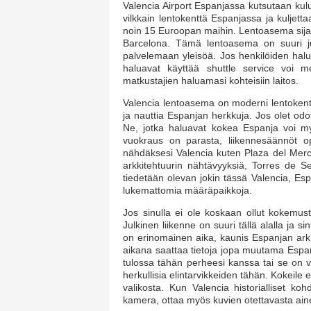
Valencia Airport Espanjassa kutsutaan ku
vilkkain lentokenttä Espanjassa ja kuljett
noin 15 Euroopan maihin. Lentoasema sijaitse
Barcelona. Tämä lentoasema on suuri ju
palvelemaan yleisöä. Jos henkilöiden halua
haluavat käyttää shuttle service voi
matkustajien haluamasi kohteisiin laitos.
Valencia lentoasema on moderni lentokentt
ja nauttia Espanjan herkkuja. Jos olet odo
Ne, jotka haluavat kokea Espanja voi my
vuokraus on parasta, liikennesäännöt op
nähdäksesi Valencia kuten Plaza del Merca
arkkitehtuurin nähtävyyksiä, Torres de S
tiedetään olevan jokin tässä Valencia, Espa
lukemattomia määräpaikkoja.
Jos sinulla ei ole koskaan ollut kokemusta
Julkinen liikenne on suuri tällä alalla ja s
on erinomainen aika, kaunis Espanjan arkki
aikana saattaa tietoja jopa muutama Espan
tulossa tähän perheesi kanssa tai se on va
herkullisia elintarvikkeiden tähän. Kokeile er
valikosta. Kun Valencia historialliset ko
kamera, ottaa myös kuvien otettavasta aine