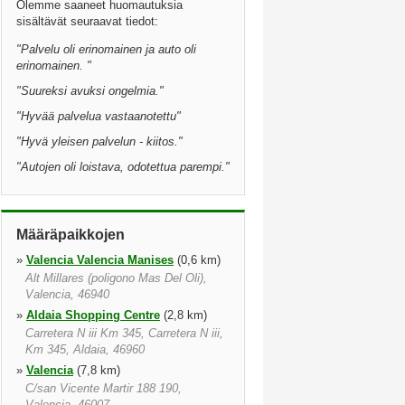
Olemme saaneet huomautuksia
sisältävät seuraavat tiedot:
"
Palvelu oli erinomainen ja auto oli
erinomainen.
"
"
Suureksi avuksi ongelmia.
"
"
Hyvää palvelua vastaanotettu
"
"
Hyvä yleisen palvelun - kiitos.
"
"
Autojen oli loistava, odotettua parempi.
"
Määräpaikkojen
»
Valencia Valencia Manises
(0,6 km)
Alt Millares (poligono Mas Del Oli),
Valencia, 46940
»
Aldaia Shopping Centre
(2,8 km)
Carretera N iii Km 345, Carretera N iii,
Km 345, Aldaia, 46960
»
Valencia
(7,8 km)
C/san Vicente Martir 188 190,
Valencia, 46007