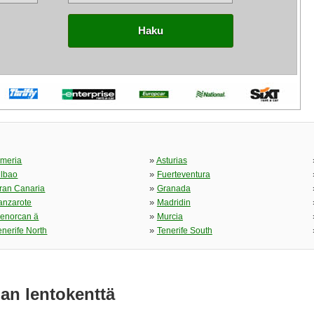
Haku
»
lmeria
Asturias
»
ilbao
Fuerteventura
»
ran Canaria
Granada
»
anzarote
Madridin
»
enorcan ä
Murcia
»
enerife North
Tenerife South
an lentokenttä