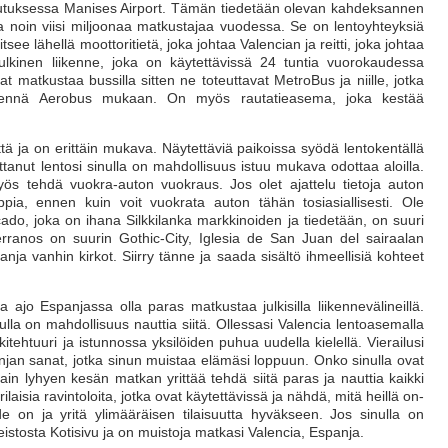
lutuksessa Manises Airport. Tämän tiedetään olevan kahdeksannen
aa noin viisi miljoonaa matkustajaa vuodessa. Se on lentoyhteyksiä
e lähellä moottoritietä, joka johtaa Valencian ja reitti, joka johtaa
lkinen liikenne, joka on käytettävissä 24 tuntia vuorokaudessa
t matkustaa bussilla sitten ne toteuttavat MetroBus ja niille, jotka
 mennä Aerobus mukaan. On myös rautatieasema, joka kestää
ä ja on erittäin mukava. Näytettäviä paikoissa syödä lentokentällä
ttanut lentosi sinulla on mahdollisuus istuu mukava odottaa aloilla.
ös tehdä vuokra-auton vuokraus. Jos olet ajattelu tietoja auton
pia, ennen kuin voit vuokrata auton tähän tosiasiallisesti. Ole
do, joka on ihana Silkkilanka markkinoiden ja tiedetään, on suuri
erranos on suurin Gothic-City, Iglesia de San Juan del sairaalan
nja vanhin kirkot. Siirry tänne ja saada sisältö ihmeellisiä kohteet
 ajo Espanjassa olla paras matkustaa julkisilla liikennevälineillä.
inulla on mahdollisuus nauttia siitä. Ollessasi Valencia lentoasemalla
tehtuuri ja istunnossa yksilöiden puhua uudella kielellä. Vierailusi
jan sanat, jotka sinun muistaa elämäsi loppuun. Onko sinulla ovat
in lyhyen kesän matkan yrittää tehdä siitä paras ja nauttia kaikki
ilaisia ravintoloita, jotka ovat käytettävissä ja nähdä, mitä heillä on-
hde on ja yritä ylimääräisen tilaisuutta hyväkseen. Jos sinulla on
istosta Kotisivu ja on muistoja matkasi Valencia, Espanja.