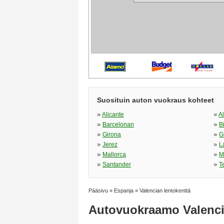
Suosituin auton vuokraus kohteet
»
»
Alicante
A
»
»
Barcelonan
B
»
»
Girona
G
»
»
Jerez
L
»
»
Mallorca
M
»
»
Santander
T
Pääsivu
»
Espanja
»
Valencian lentokenttä
Autovuokraamo Valenci