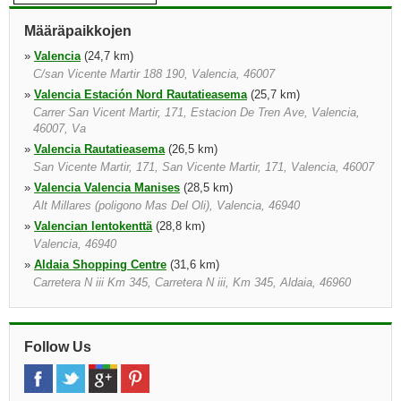
Määräpaikkojen
»
Valencia
(24,7 km)
C/san Vicente Martir 188 190, Valencia, 46007
»
Valencia Estación Nord Rautatieasema
(25,7 km)
Carrer San Vicent Martir, 171, Estacion De Tren Ave, Valencia,
46007, Va
»
Valencia Rautatieasema
(26,5 km)
San Vicente Martir, 171, San Vicente Martir, 171, Valencia, 46007
»
Valencia Valencia Manises
(28,5 km)
Alt Millares (poligono Mas Del Oli), Valencia, 46940
»
Valencian lentokenttä
(28,8 km)
Valencia, 46940
»
Aldaia Shopping Centre
(31,6 km)
Carretera N iii Km 345, Carretera N iii, Km 345, Aldaia, 46960
»
Valencia Massanassa
(32,0 km)
»
Vila Real
(33,7 km)
Av. Castellón, 12, Vila real, 12540
Follow Us