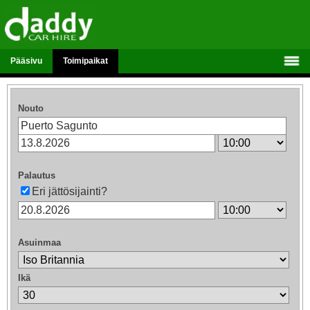
Pääsivu
Toimipaikat
Nouto
Palautus
Eri jättösijainti?
Asuinmaa
Ikä