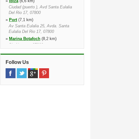
»
Ibiza
(6,6 km)
Ciudad (puerto ), Avd Santa Eulalia
Del Rio 17, 07800
»
Port
(7,1 km)
Av Santa Eulalia 25, Avda. Santa
Eulalia Del Rio 17, 07800
»
Marina Botafoch
(8,2 km)
Sin Numero, 07800
»
Cala Vadella
(13,1 km)
»
Cala Tarida
(13,4 km)
Follow Us
Urbanizacion Coral Mar, San Jose,
07829