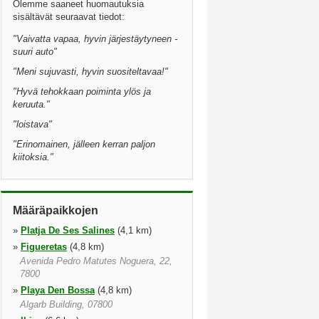
Olemme saaneet huomautuksia
sisältävät seuraavat tiedot:
"
Vaivatta vapaa, hyvin järjestäytyneen -
suuri auto
"
"
Meni sujuvasti, hyvin suositeltavaa!
"
"
Hyvä tehokkaan poiminta ylös ja
keruuta.
"
"
loistava
"
"
Erinomainen, jälleen kerran paljon
kiitoksia.
"
Määräpaikkojen
»
Platja De Ses Salines
(4,1 km)
»
Figueretas
(4,8 km)
Avenida Pedro Matutes Noguera, 22,
7800
»
Playa Den Bossa
(4,8 km)
Algarb Building, 07800