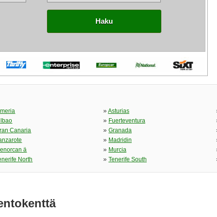
Haku
»
lmeria
Asturias
»
ilbao
Fuerteventura
»
ran Canaria
Granada
»
anzarote
Madridin
»
enorcan ä
Murcia
»
enerife North
Tenerife South
entokenttä