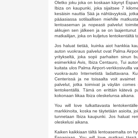
Oletko joku joka on koskaan käynyt Espanj
Ibiza on kaupunki, joka sijaitsee 7 kilo
kesäisin nauttia Sää ja nähtävyyksiä, jot
pääasiassa sotilaallisen miehille matkust
lentoaseman ja nopeasti palvelut toimi
akkujen sen jälkeen ja se on laajentunut s
matkailijan, joka on kuljetus lentokentältä ta
Jos haluat tietää, kuinka aiot hankkia kau
auton vuokraus palvelut ovat Palma Airpor
yritykseltä, joka sopii parhaiten sinun 
esimerkiksi Avis, Ibiza Centauro, Tui auton
kuitata ulos Palma Airport-verkkosivuilla v
vuokra-auto Internetistä ladattavana. 
Centerissä ja ne toisaalta voit avaime
palvelut, jotka toimivat ja väylän comes 
lentokentällä. Tämä on erittäin kätevä pa
kokonaan liikaa Ibiza oleskelunsa aikana.
You will love tulkattavasta lentokentäl
markkinoita, koska ne täytetään asioita, 
tunnetaan Ibiza kaupunki. Jos haluat ren
oleskelusi aikana.
Kaiken kaikkiaan tältä lentoasemalta on h
Espanjaan. You will love matkasi tässä