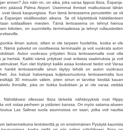
an ennen? Jos näin on, on aika, joka varaa lippusi Ibiza, Espanja.
metrin päässä Palma Airport. Useimmat ihmiset matkustavat tähän
ka ovat tässä kaupungissa. Kun tämä lentoasema perustettiin se oli
aa Espanjan sisällissodan aikana. Se oli käytettäviä hätätilanteen
tetaan sotilaallisen miesten. Tämä lentoasema on tehnyt hienoa
en kiitotien, on suunniteltu terminaaleissa ja tehnyt rullausteiden
rvitseville.
punkia ilman autosi, sitten ei ole tarpeen huolehtia, koska ei ole
t. Nämä palvelut on osoitteessa terminaalin ja voit vuokrata auton
budobtain. Auton vuokraus yritysten Ibiza lentoasemalla ovat olla
 ja hertsiä. Kaikki nämä yritykset ovat erilaisia vaatimuksia ja voit
aatimukset. Kun olet löytänyt kaikki asiaa koskevat tiedot voit Varaa
Kun hankit lentoasemalle sinun täytyy tehdä on auton vuokraus
t heti. Jos haluat halvempaa kuljetusmuotona lentoasemalta bus
esittäjä 30 minuutin välein, joten sinun ei tarvitse kestää kauan
lvelu ihmisille, joka on tiukka budobtain ja ei ole varaa viettää
le. Nähdäksesi ollessasi Ibiza tärkeitä nähtävyyksiä ovat Hippy
joita voit ostaa perheen ja ystävien kanssa. On myös satama-alueen
toutua Las Salinas suola asunnoissa on saari, jotka voit nauttia
yvin laimennettuina lentokenttä ja on ensimmäinen Pysäytä kaunista
 kaupungissa, koska siellä on niin paljon nähdäksesi. Ibiza on