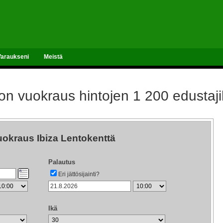
Varaukseni
Meistä
n vuokraus hintojen 1 200 edustajil
okraus Ibiza Lentokenttä
Palautus
Eri jättösijainti?
Ikä