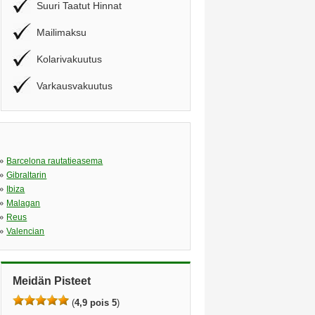
Suuri Taatut Hinnat
Mailimaksu
Kolarivakuutus
Varkausvakuutus
»
Barcelona rautatieasema
»
Gibraltarin
»
Ibiza
»
Malagan
»
Reus
»
Valencian
Meidän Pisteet
(
4,9 pois 5
)