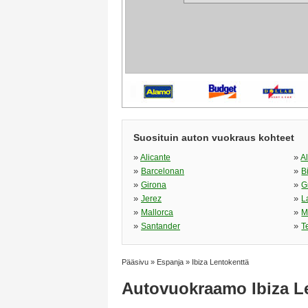
Suosituin auton vuokraus kohteet
»
»
Alicante
A
»
»
Barcelonan
B
»
»
Girona
G
»
»
Jerez
L
»
»
Mallorca
M
»
»
Santander
T
Pääsivu
»
Espanja
»
Ibiza Lentokenttä
Autovuokraamo Ibiza L