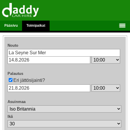
Pääsivu
Toimipaikat
Nouto
Palautus
Eri jättösijainti?
Asuinmaa
Ikä