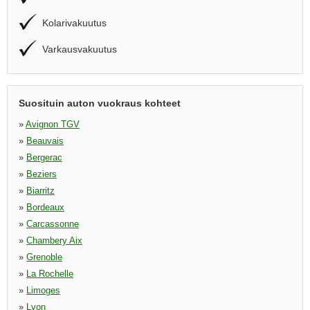
Kolarivakuutus
Varkausvakuutus
Suosituin auton vuokraus kohteet
»
Avignon TGV
»
Beauvais
»
Bergerac
»
Beziers
»
Biarritz
»
Bordeaux
»
Carcassonne
»
Chambery Aix
»
Grenoble
»
La Rochelle
»
Limoges
»
Lyon