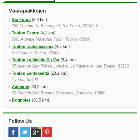
Määräpaikkojen
»
Six Fours
(2,9 km)
262 Chemin De Bassaquet, Six Fours, 83140, Fr
»
Toulon Centre
(4,1 km)
560, Avenue Marechal Foch, Toulon, 83000
»
Toulon rautatieasema
(4,6 km)
Hall Loueur, Toulon, 83000
»
Toulon La Valette Du Var
(9,4 km)
37 Avenue Des Frères Lumière, La Valette du var, Toulon, 83160
»
Toulon Lentokenttä
(23,1 km)
Hyeres, 83400
»
Aubagne
(30,3 km)
60 Chemin Des Bonnes Nouvelles, Aubagne, 13400
»
Brignoles
(36,5 km)
Brignoles, 83170
»
Saint Maximin La Sainte Baume
(39,0 km)
594 Avenue Des Cinq Ponts, Saint Maximin La Sainte Baume,
Follow Us
83470