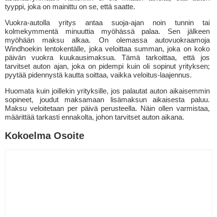
tyyppi, joka on mainittu on se, että saatte.
Vuokra-autolla yritys antaa suoja-ajan noin tunnin tai
kolmekymmentä minuuttia myöhässä palaa. Sen jälkeen
myöhään maksu alkaa. On olemassa autovuokraamoja
Windhoekin lentokentälle, joka veloittaa summan, joka on koko
päivän vuokra kuukausimaksua. Tämä tarkoittaa, että jos
tarvitset auton ajan, joka on pidempi kuin oli sopinut yrityksen;
pyytää pidennystä kautta soittaa, vaikka veloitus-laajennus.
Huomata kuin joillekin yrityksille, jos palautat auton aikaisemmin
sopineet, joudut maksamaan lisämaksun aikaisesta paluu.
Maksu veloitetaan per päivä perusteella. Näin ollen varmistaa,
määrittää tarkasti ennakolta, johon tarvitset auton aikana.
Kokoelma Osoite