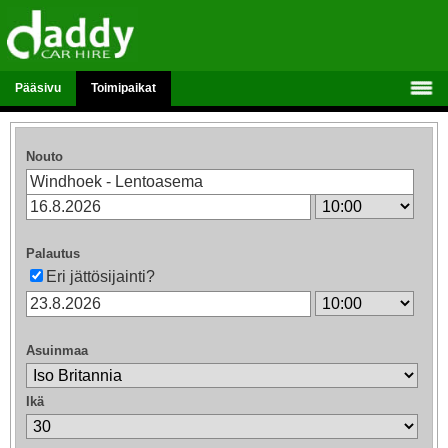
Pääsivu
Toimipaikat
Nouto
Palautus
Eri jättösijainti?
Asuinmaa
Ikä