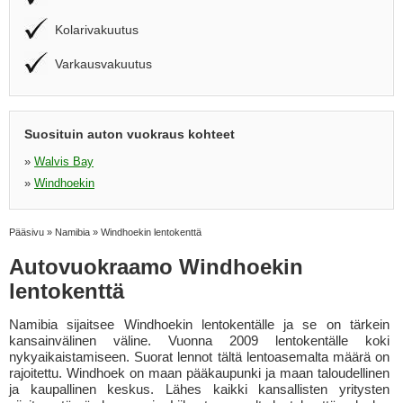
Kolarivakuutus
Varkausvakuutus
Suosituin auton vuokraus kohteet
»
Walvis Bay
»
Windhoekin
Pääsivu
»
Namibia
»
Windhoekin lentokenttä
Autovuokraamo Windhoekin
lentokenttä
Namibia sijaitsee Windhoekin lentokentälle ja se on tärkein
kansainvälinen väline. Vuonna 2009 lentokentälle koki
nykyaikaistamiseen. Suorat lennot tältä lentoasemalta määrä on
rajoitettu. Windhoek on maan pääkaupunki ja maan taloudellinen
ja kaupallinen keskus. Lähes kaikki kansallisten yritysten