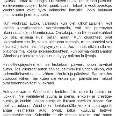
sijaitsee tämän kaupungin. Liikenteen osalta lentokenttä palvelee
eri liikennemuotojen, kuten junat, bussit, taksit ja vuokra-autoja.
Vuokra-autot ovat hyvä vaihtoehto ihmisille, jotka haluavat
joustavuutta ja mukavuutta.
Kun vuokraat auton, varsinkin kun olet ulkomaalainen, voit
välttää komplikaatioita varmistamalla, että olet perehtynyt
liikennesääntöjen Namibiassa. On aikoja, kun liikenneolosuhteet
voi olla erilaisia kuin oman maan. Kun olosuhteet ovat
ulkomaisten sinulle, se voi aiheuttaa stressiä, mutta onneksi voit
käsitellä joitakin näistä kysymyksistä. Jos tunnet, että sinulla voi
olla ongelmia, koska liikenneolosuhteet, kun poimia vuokra-auton
Windhoekin lentokentälle, sinun täytyy palkata kuljettaja.
Hinnoittelujärjestelmien, se lasketaan päivien, johon tarvitset
auton. Jos vuokraat auton päivää, esimerkiksi yhden viikon, olet
todennäköisesti nauttia vähemmän kuluja päivässä. Samoin Jos
vuokraat vähemmän kuten alle viikon ajan, päivittäinen maksut
ovat todennäköisesti vuokraus.
Autovuokraamot Windhoekin lentokentälle luokitella autoja eri
luokkiin. Ne vaihtelevat suuria ja pieniä, erikois- ja prestige-
autoja, ja kunkin luokan autoja on liukuva asteikko hinnat. Kun
teet varauksen, Windhoekin lentokentälle vuokra auto-agentti
antaa esimerkin auto tyypit, jotka kuuluvat tiettyyn
asiakasryhmään. Kuitenkin ei ole mitään takeita, että auton