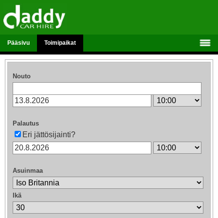
Pääsivu
Toimipaikat
Nouto
Palautus
Eri jättösijainti?
Asuinmaa
Ikä