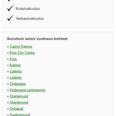
Kolarivakuutus
Varkausvakuutus
Suosituin auton vuokraus kohteet
»
Caprivi Katima
»
Eros City Centre
»
Eros
»
Katima
»
Lüderitz
»
Lüderitz
»
Ondangwa
»
Ondangwa Lentoasema
»
Oranjemund
»
Oranjemund
»
Oshakati
»
Swakopmund