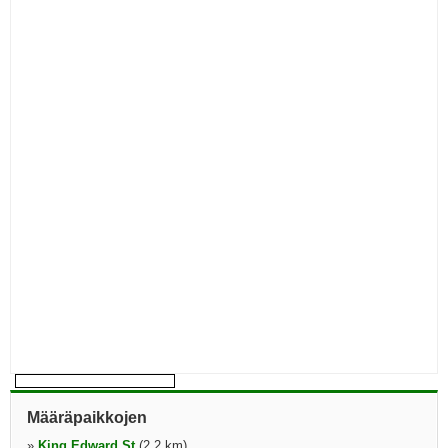
Määräpaikkojen
»
King Edward St
(2,2 km)