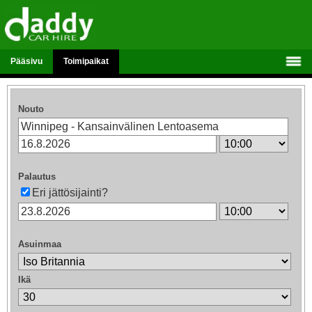
Pääsivu
Toimipaikat
Nouto
Palautus
Eri jättösijainti?
Asuinmaa
Ikä