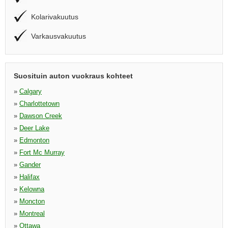
Kolarivakuutus
Varkausvakuutus
Suosituin auton vuokraus kohteet
»
Calgary
»
Charlottetown
»
Dawson Creek
»
Deer Lake
»
Edmonton
»
Fort Mc Murray
»
Gander
»
Halifax
»
Kelowna
»
Moncton
»
Montreal
»
Ottawa