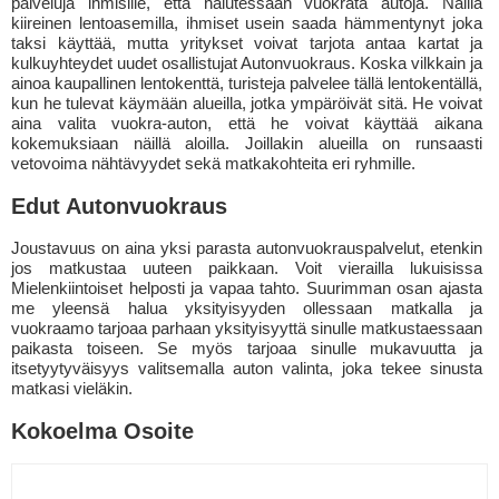
palveluja ihmisille, että halutessaan vuokrata autoja. Näillä
kiireinen lentoasemilla, ihmiset usein saada hämmentynyt joka
taksi käyttää, mutta yritykset voivat tarjota antaa kartat ja
kulkuyhteydet uudet osallistujat Autonvuokraus. Koska vilkkain ja
ainoa kaupallinen lentokenttä, turisteja palvelee tällä lentokentällä,
kun he tulevat käymään alueilla, jotka ympäröivät sitä. He voivat
aina valita vuokra-auton, että he voivat käyttää aikana
kokemuksiaan näillä aloilla. Joillakin alueilla on runsaasti
vetovoima nähtävyydet sekä matkakohteita eri ryhmille.
Edut Autonvuokraus
Joustavuus on aina yksi parasta autonvuokrauspalvelut, etenkin
jos matkustaa uuteen paikkaan. Voit vierailla lukuisissa
Mielenkiintoiset helposti ja vapaa tahto. Suurimman osan ajasta
me yleensä halua yksityisyyden ollessaan matkalla ja
vuokraamo tarjoaa parhaan yksityisyyttä sinulle matkustaessaan
paikasta toiseen. Se myös tarjoaa sinulle mukavuutta ja
itsetyytyväisyys valitsemalla auton valinta, joka tekee sinusta
matkasi vieläkin.
Kokoelma Osoite