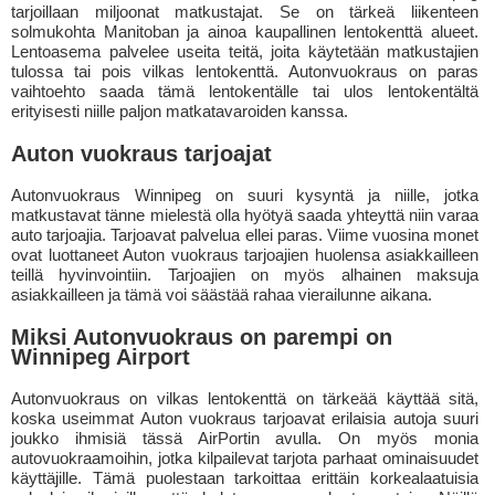
tarjoillaan miljoonat matkustajat. Se on tärkeä liikenteen
solmukohta Manitoban ja ainoa kaupallinen lentokenttä alueet.
Lentoasema palvelee useita teitä, joita käytetään matkustajien
tulossa tai pois vilkas lentokenttä. Autonvuokraus on paras
vaihtoehto saada tämä lentokentälle tai ulos lentokentältä
erityisesti niille paljon matkatavaroiden kanssa.
Auton vuokraus tarjoajat
Autonvuokraus Winnipeg on suuri kysyntä ja niille, jotka
matkustavat tänne mielestä olla hyötyä saada yhteyttä niin varaa
auto tarjoajia. Tarjoavat palvelua ellei paras. Viime vuosina monet
ovat luottaneet Auton vuokraus tarjoajien huolensa asiakkailleen
teillä hyvinvointiin. Tarjoajien on myös alhainen maksuja
asiakkailleen ja tämä voi säästää rahaa vierailunne aikana.
Miksi Autonvuokraus on parempi on
Winnipeg Airport
Autonvuokraus on vilkas lentokenttä on tärkeää käyttää sitä,
koska useimmat Auton vuokraus tarjoavat erilaisia autoja suuri
joukko ihmisiä tässä AirPortin avulla. On myös monia
autovuokraamoihin, jotka kilpailevat tarjota parhaat ominaisuudet
käyttäjille. Tämä puolestaan tarkoittaa erittäin korkealaatuisia