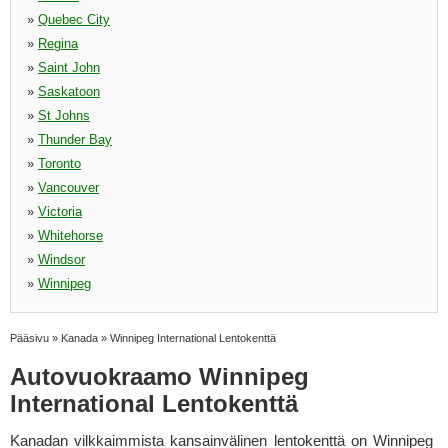
»
Quebec City
»
Regina
»
Saint John
»
Saskatoon
»
St Johns
»
Thunder Bay
»
Toronto
»
Vancouver
»
Victoria
»
Whitehorse
»
Windsor
»
Winnipeg
Pääsivu
»
Kanada
»
Winnipeg International Lentokenttä
Autovuokraamo Winnipeg
International Lentokenttä
Kanadan vilkkaimmista kansainvälinen lentokenttä on Winnipeg