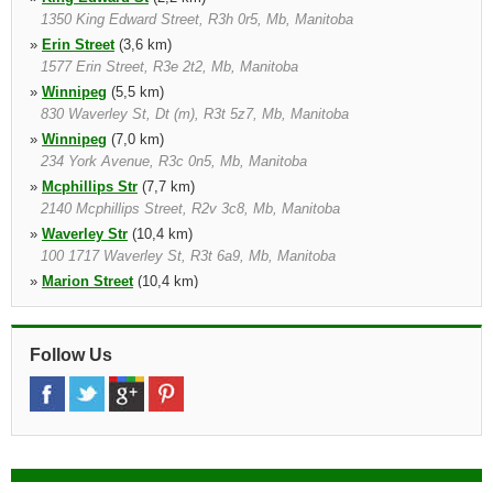
1350 King Edward Street, R3h 0r5, Mb, Manitoba
»
Erin Street
(3,6 km)
1577 Erin Street, R3e 2t2, Mb, Manitoba
»
Winnipeg
(5,5 km)
830 Waverley St, Dt (m), R3t 5z7, Mb, Manitoba
»
Winnipeg
(7,0 km)
234 York Avenue, R3c 0n5, Mb, Manitoba
»
Mcphillips Str
(7,7 km)
2140 Mcphillips Street, R2v 3c8, Mb, Manitoba
»
Waverley Str
(10,4 km)
100 1717 Waverley St, R3t 6a9, Mb, Manitoba
»
Marion Street
(10,4 km)
Eastside Collisions Repairs, 874 Marion Street, R2j 0k4, Mb,
Manitoba
»
Regent Street
(13,8 km)
Follow Us
1355 Regent Avenue, R2c 3b2, Mb, Manitoba