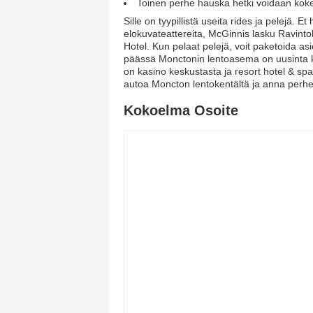
Toinen perhe hauska hetki voidaan koke
Sille on tyypillistä useita rides ja pelejä.
elokuvateattereita, McGinnis lasku Ravinto
Hotel. Kun pelaat pelejä, voit paketoida as
päässä Monctonin lentoasema on uusinta k
on kasino keskustasta ja resort hotel & spa
autoa Moncton lentokentältä ja anna perhee
Kokoelma Osoite