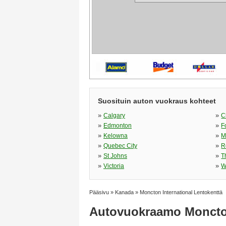
Suosituin auton vuokraus kohteet
»
»
Calgary
C
»
»
Edmonton
F
»
»
Kelowna
M
»
»
Quebec City
R
»
»
St Johns
T
»
»
Victoria
W
Pääsivu
»
Kanada
»
Moncton International Lentokenttä
Autovuokraamo Moncton