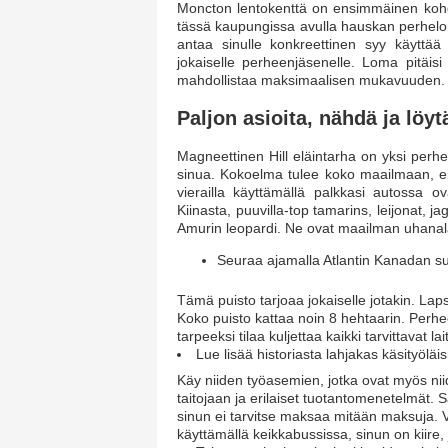
Moncton lentokenttä on ensimmäinen kohde
tässä kaupungissa avulla hauskan perhelom
antaa sinulle konkreettinen syy käyttää
jokaiselle perheenjäsenelle. Loma pitäisi
mahdollistaa maksimaalisen mukavuuden.
Paljon asioita, nähdä ja löyt
Magneettinen Hill eläintarha on yksi perhe
sinua. Kokoelma tulee koko maailmaan, ei 
vierailla käyttämällä palkkasi autossa 
Kiinasta, puuvilla-top tamarins, leijonat,
Amurin leopardi. Ne ovat maailman uhanala
Seuraa ajamalla Atlantin Kanadan su
Tämä puisto tarjoaa jokaiselle jotakin. Lapse
Koko puisto kattaa noin 8 hehtaarin. Perhe
tarpeeksi tilaa kuljettaa kaikki tarvittavat lai
Lue lisää historiasta lahjakas käsityöläis
Käy niiden työasemien, jotka ovat myös niide
taitojaan ja erilaiset tuotantomenetelmät. S
sinun ei tarvitse maksaa mitään maksuja. Voit
käyttämällä keikkabussissa, sinun on kiire, 