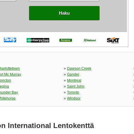
Haku
»
harlottetown
Dawson Creek
»
ort Mc Murray
Gander
»
oncton
Montreal
»
egina
Saint John
»
hunder Bay
Toronto
»
hitehorse
Windsor
 International Lentokenttä