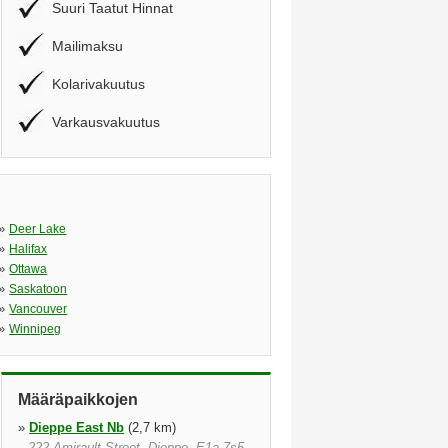
Suuri Taatut Hinnat
Mailimaksu
Kolarivakuutus
Varkausvakuutus
»
Deer Lake
»
Halifax
»
Ottawa
»
Saskatoon
»
Vancouver
»
Winnipeg
Määräpaikkojen
»
Dieppe East Nb
(2,7 km)
222 Amirault Street, Dieppe, E1a 7s5,