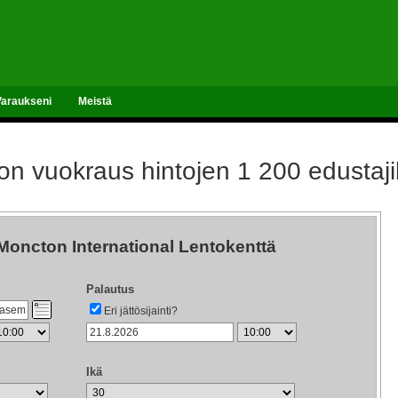
Varaukseni
Meistä
n vuokraus hintojen 1 200 edustajil
oncton International Lentokenttä
Palautus
Eri jättösijainti?
Ikä