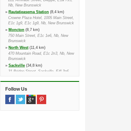
Nb, New Brunswick
»
Rautatieasema Station
(8,4 km)
Crowne Plaza Hotel, 1005 Main Street,
E1c 1g9, E1c 1g9, Nb, New Brunswick
»
Moncton
(8,7 km)
750 Main Street, E1c 1e6, Nb, New
Brunswick
»
North West
(11,4 km)
470 Mountain Road, E1c 2n3, Nb, New
Brunswick
»
Sackville
(34,8 km)
31 Bridge Street, Sackville, E4l 3n6,
Nb, New Brunswick
»
Amherst Nova Scotia
(49,9 km)
Follow Us
77 Albion St S, Amherst, B4h 2w8,
Ns, Nova Scotia