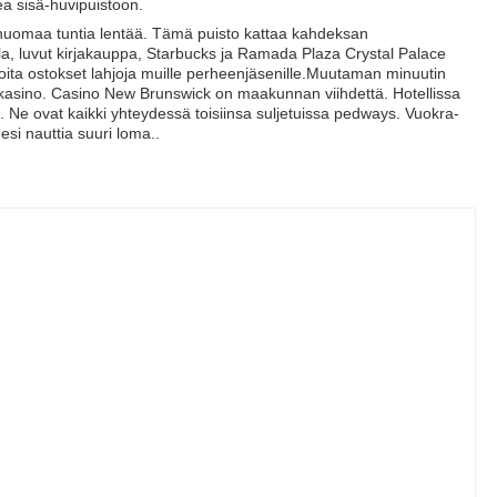
a sisä-huvipuistoon.
 Et huomaa tuntia lentää. Tämä puisto kattaa kahdeksan
la, luvut kirjakauppa, Starbucks ja Ramada Plaza Crystal Palace
ioita ostokset lahjoja muille perheenjäsenille.Muutaman minuutin
asino. Casino New Brunswick on maakunnan viihdettä. Hotellissa
. Ne ovat kaikki yhteydessä toisiinsa suljetuissa pedways. Vuokra-
si nauttia suuri loma..