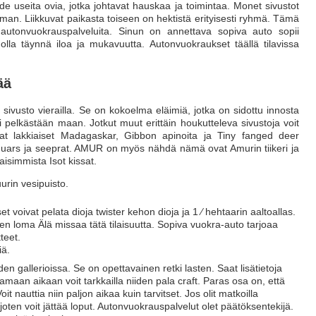
 useita ovia, jotka johtavat hauskaa ja toimintaa. Monet sivustot
an. Liikkuvat paikasta toiseen on hektistä erityisesti ryhmä. Tämä
 autonvuokrauspalveluita. Sinun on annettava sopiva auto sopii
 olla täynnä iloa ja mukavuutta. Autonvuokraukset täällä tilavissa
ää
 sivusto vierailla. Se on kokoelma eläimiä, jotka on sidottu innosta
pelkästään maan. Jotkut muut erittäin houkutteleva sivustoja voit
ovat lakkiaiset Madagaskar, Gibbon apinoita ja Tiny fanged deer
 jaguars ja seeprat. AMUR on myös nähdä nämä ovat Amurin tiikeri ja
isimmista Isot kissat.
urin vesipuisto.
t voivat pelata dioja twister kehon dioja ja 1 ⁄ hehtaarin aaltoallas.
en loma Älä missaa tätä tilaisuutta. Sopiva vuokra-auto tarjoaa
tteet.
iä.
n gallerioissa. Se on opettavainen retki lasten. Saat lisätietoja
amaan aikaan voit tarkkailla niiden pala craft. Paras osa on, että
 nauttia niin paljon aikaa kuin tarvitset. Jos olit matkoilla
joten voit jättää loput. Autonvuokrauspalvelut olet päätöksentekijä.