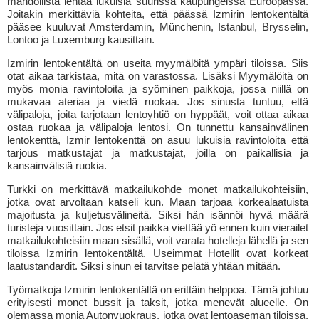
mahdollista lentää lukuisia suurissa kaupungeissa Euroopassa.
Joitakin merkittäviä kohteita, että päässä Izmirin lentokentältä
pääsee kuuluvat Amsterdamin, Münchenin, Istanbul, Brysselin,
Lontoo ja Luxemburg kausittain.
Izmirin lentokentältä on useita myymälöitä ympäri tiloissa. Siis
otat aikaa tarkistaa, mitä on varastossa. Lisäksi Myymälöitä on
myös monia ravintoloita ja syöminen paikkoja, jossa niillä on
mukavaa ateriaa ja viedä ruokaa. Jos sinusta tuntuu, että
välipaloja, joita tarjotaan lentoyhtiö on hyppäät, voit ottaa aikaa
ostaa ruokaa ja välipaloja lentosi. On tunnettu kansainvälinen
lentokenttä, Izmir lentokenttä on asuu lukuisia ravintoloita että
tarjous matkustajat ja matkustajat, joilla on paikallisia ja
kansainvälisiä ruokia.
Turkki on merkittävä matkailukohde monet matkailukohteisiin,
jotka ovat arvoltaan katseli kun. Maan tarjoaa korkealaatuista
majoitusta ja kuljetusvälineitä. Siksi hän isännöi hyvä määrä
turisteja vuosittain. Jos etsit paikka viettää yö ennen kuin vierailet
matkailukohteisiin maan sisällä, voit varata hotelleja lähellä ja sen
tiloissa Izmirin lentokentältä. Useimmat Hotellit ovat korkeat
laatustandardit. Siksi sinun ei tarvitse pelätä yhtään mitään.
Työmatkoja Izmirin lentokentältä on erittäin helppoa. Tämä johtuu
erityisesti monet bussit ja taksit, jotka menevät alueelle. On
olemassa monia Autonvuokraus, jotka ovat lentoaseman tiloissa.