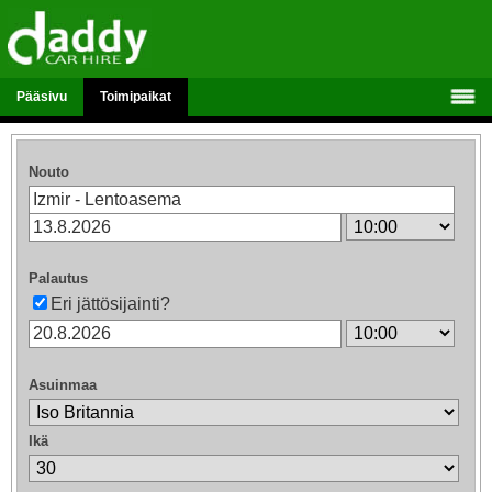
Pääsivu
Toimipaikat
Nouto
Palautus
Eri jättösijainti?
Asuinmaa
Ikä