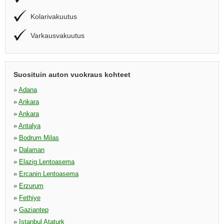
Kolarivakuutus
Varkausvakuutus
Suosituin auton vuokraus kohteet
»
Adana
»
Ankara
»
Ankara
»
Antalya
»
Bodrum Milas
»
Dalaman
»
Elazig Lentoasema
»
Ercanin Lentoasema
»
Erzurum
»
Fethiye
»
Gaziantep
»
Istanbul Ataturk