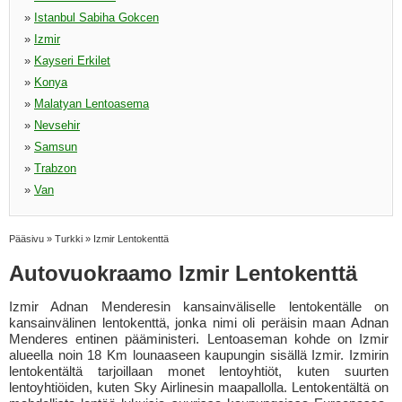
»
Istanbul Sabiha Gokcen
»
Izmir
»
Kayseri Erkilet
»
Konya
»
Malatyan Lentoasema
»
Nevsehir
»
Samsun
»
Trabzon
»
Van
Pääsivu
»
Turkki
»
Izmir Lentokenttä
Autovuokraamo Izmir Lentokenttä
Izmir Adnan Menderesin kansainväliselle lentokentälle on
kansainvälinen lentokenttä, jonka nimi oli peräisin maan Adnan
Menderes entinen pääministeri. Lentoaseman kohde on Izmir
alueella noin 18 Km lounaaseen kaupungin sisällä Izmir. Izmirin
lentokentältä tarjoillaan monet lentoyhtiöt, kuten suurten
lentoyhtiöiden, kuten Sky Airlinesin maapallolla. Lentokentältä on