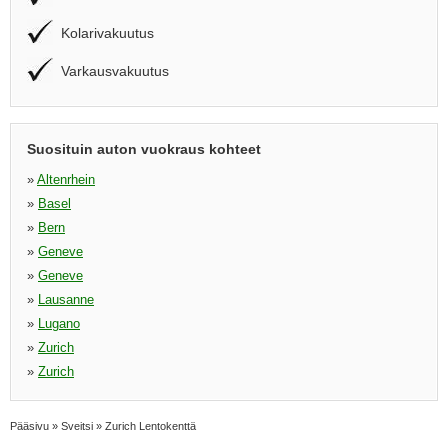
Kolarivakuutus
Varkausvakuutus
Suosituin auton vuokraus kohteet
»
Altenrhein
»
Basel
»
Bern
»
Geneve
»
Geneve
»
Lausanne
»
Lugano
»
Zurich
»
Zurich
Pääsivu
»
Sveitsi
»
Zurich Lentokenttä