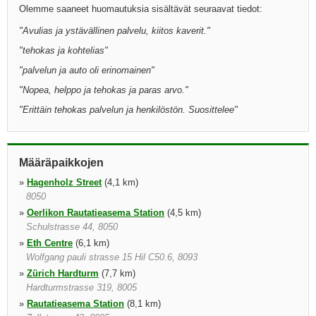
Olemme saaneet huomautuksia sisältävät seuraavat tiedot:
"
Avulias ja ystävällinen palvelu, kiitos kaverit.
"
"
tehokas ja kohtelias
"
"
palvelun ja auto oli erinomainen
"
"
Nopea, helppo ja tehokas ja paras arvo.
"
"
Erittäin tehokas palvelun ja henkilöstön. Suosittelee
"
Määräpaikkojen
»
Hagenholz Street
(4,1 km)
8050
»
Oerlikon Rautatieasema Station
(4,5 km)
Schulstrasse 44, 8050
»
Eth Centre
(6,1 km)
Wolfgang pauli strasse 15 Hil C50.6, 8093
»
Zürich Hardturm
(7,7 km)
Hardturmstrasse 319, 8005
»
Rautatieasema Station
(8,1 km)