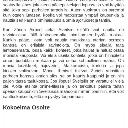
saatavilla lähes jokaiseen päätepalvelujen lopussa ja voit käyttää
sitä, joka sopii parhaiten tarpeisiisi. Auton vuokraus on parempi
kuin ottaen junassa, koska voi matkustaa ympäri kaupunkia ja
nauttia sen kaunis ominaisuuksia omia ajoitukset ja tahtiin.
Kun Zürich Airport sekä Sveitsin sisällä voit nauttia eri
ravintoloissa tältä lentoasemalta toimittamien hyvää ruokaa.
Kunkin pääte, josta voit nauttia maukkaita aterian perheen
kanssa on erilaisia ravintoloita. On myös sisällä tältä
lentoasemalta, jossa kaikki kohteet, jotka haluat ja haluat ostaa
monista kaupoista. Voi etsiä useita kohteita, jotka on hinnoiteltu
oman budobtain mukaan ja voi ostaa kohtuullinen määrä. On
monia tarvikkeet, hajuvedet, Matkamuisto, karkkia ja jopa
kirjojen valitsevan. Monet ihmiset tulevat Zurich vuosittain
perheen kanssa lomien siksi se on kaunis kaupunki ja on niin
paljon tässä taulukossa. Jos lippusi Sveitsiin on varattu ei vielä
ole, Aloita etsintä online-tilassa ja on tarkoitus päästä tähän
upeaan kaupunkiin Sveitsissä mahdollisimman pian niin, että voit
nauttia kaikesta, että se pystyy tarjoamaan.
Kokoelma Osoite