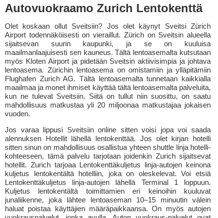
Autovuokraamo Zurich Lentokenttä
Olet koskaan ollut Sveitsiin? Jos olet käynyt Sveitsi Zürich
Airport todennäköisesti on vieraillut. Zürich on Sveitsin alueella
sijaitsevan suurin kaupunki, ja se on kuuluisa
maailmanlaajuisesti sen kauneus. Tältä lentoasemalta kutsutaan
myös Kloten Airport ja pidetään Sveitsin aktiivisimpia ja johtava
lentoasema. Zürichin lentoasema on omistamiin ja ylläpitämiin
Flughafen Zurich AG. Tältä lentoasemalta tunnetaan kaikkialla
maailmaa ja monet ihmiset käyttää tältä lentoasemalta palveluita,
kun ne tulevat Sveitsiin. Siitä on tullut niin suosittu, on saatu
mahdollisuus matkustaa yli 20 miljoonaa matkustajaa jokaisen
vuoden.
Jos varaa lippusi Sveitsiin online sitten voisi jopa voi saada
alennuksen Hotellit lähellä lentokenttää. Jos olet kirjan hotelli
sitten sinun on mahdollisuus osallistua yhteen shuttle linja hotelli-
kohteeseen, tämä palvelu tarjotaan joidenkin Zurich sijaitsevat
hotellit. Zurich tarjoaa Lentokenttäkuljetus linja-autojen keinona
kuljetus lentokentältä hotelliin, joka on oleskelevat. Voi etsiä
Lentokenttäkuljetus linja-autojen lähellä Terminal 1 loppuun.
Kuljetus lentokentältä toimittamien eri keinoihin kuuluvat
junaliikenne, joka lähtee lentoaseman 10–15 minuutin välein
haluat poistaa käyttäjien määräpaikkaansa. On myös autojen
vuokrauspalvelut, jonka avulla. Auton vuokraus-palvelut ovat