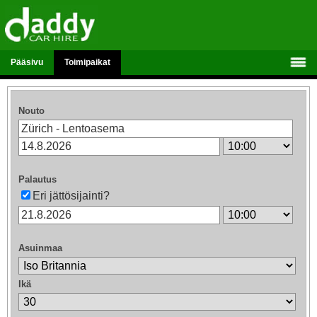
Pääsivu
Toimipaikat
Nouto
Palautus
Eri jättösijainti?
Asuinmaa
Ikä