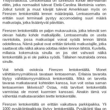
Yhdysvalloissa. Lentokentältä on tunnetusti kohde liike-elämän
eliitin, jotka normaalisti tulevat Etelä-Carolina liiketoimia varten.
Jotkut turistit ja muut kävijät tulevat Amerikkaan myös on
Firenzen lentokentältä lennon määränpää. Lentoasemalta on
erittäin suuri terminaali pystyy accomodating suuri määrä
matkustajia, jotka lisääntyvät päivittäin.
Firenzen lentokentältä on paljon mukavuuksia, jotka tekevät sen
olevan haluttu kohde matkailijoille. Lentoasemalta on useita
ravintoloita, jossa matkustajat voivat syödä lennon lähtöä
odotellessa. Nämä paikat ovat erittäin tärkeitä matkustajille, jotka
saattavat olla nälkä aikana odottaa niiden lennon lähtöä. Kuvitella,
millaisia kokemuksia sinulla on jos olet vahvasti nälkä
lentokentällä ja ei ole paikka syödä. Tällainen neutraloida onnea
sinulle.
Voit tehdä ostoksia Firenzen lentokentältä. Monet
vähittäismyymälöissä tavataan lentoaseman. Erilaisia tavaroita
löytyy vähittäismyymälöissä lentokentältä. Mikä on tarvetta
tavaraa matkatavarat kohteiden kanssa, kun voit ostaa saman
lentoasemien liikkeissä? Ostaa, mitä tarvitset lentokentällä
varmistaa ole monet kuormien kanssasi. Ainakin tämä voi
vähentää matkatavaroiden teette lentokentälle.
Firenzen lentokentältä on erittäin vaikuttava parkkipaikka. Yli
1000 pysäköintipaikkoja löytyy lentokentällä. Pysäköinti tilaa on