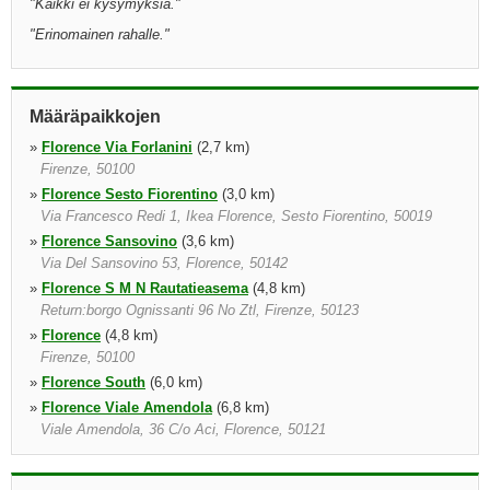
"
Kaikki ei kysymyksiä.
"
"
Erinomainen rahalle.
"
Määräpaikkojen
»
Florence Via Forlanini
(2,7 km)
Firenze, 50100
»
Florence Sesto Fiorentino
(3,0 km)
Via Francesco Redi 1, Ikea Florence, Sesto Fiorentino, 50019
»
Florence Sansovino
(3,6 km)
Via Del Sansovino 53, Florence, 50142
»
Florence S M N Rautatieasema
(4,8 km)
Return:borgo Ognissanti 96 No Ztl, Firenze, 50123
»
Florence
(4,8 km)
Firenze, 50100
»
Florence South
(6,0 km)
»
Florence Viale Amendola
(6,8 km)
Viale Amendola, 36 C/o Aci, Florence, 50121
»
Florence City Centre East
(9,3 km)
Via Giorgio Ambrosoli 30, Florence, 50136