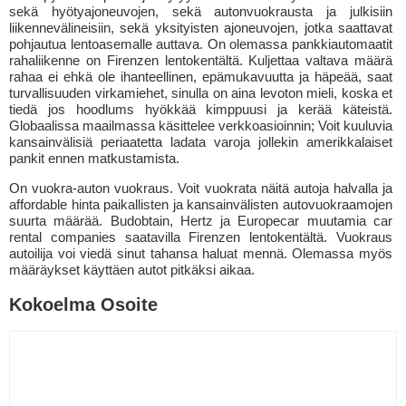
sekä hyötyajoneuvojen, sekä autonvuokrausta ja julkisiin
liikennevälineisiin, sekä yksityisten ajoneuvojen, jotka saattavat
pohjautua lentoasemalle auttava. On olemassa pankkiautomaatit
rahaliikenne on Firenzen lentokentältä. Kuljettaa valtava määrä
rahaa ei ehkä ole ihanteellinen, epämukavuutta ja häpeää, saat
turvallisuuden virkamiehet, sinulla on aina levoton mieli, koska et
tiedä jos hoodlums hyökkää kimppuusi ja kerää käteistä.
Globaalissa maailmassa käsittelee verkkoasioinnin; Voit kuuluvia
kansainvälisiä periaatetta ladata varoja jollekin amerikkalaiset
pankit ennen matkustamista.
On vuokra-auton vuokraus. Voit vuokrata näitä autoja halvalla ja
affordable hinta paikallisten ja kansainvälisten autovuokraamojen
suurta määrää. Budobtain, Hertz ja Europecar muutamia car
rental companies saatavilla Firenzen lentokentältä. Vuokraus
autoilija voi viedä sinut tahansa haluat mennä. Olemassa myös
määräykset käyttäen autot pitkäksi aikaa.
Kokoelma Osoite