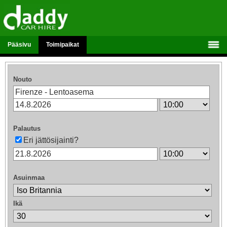
Pääsivu
Toimipaikat
Nouto
Palautus
Eri jättösijainti?
Asuinmaa
Ikä