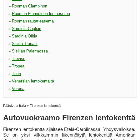
»
Rooman Ciampinon
»
Rooman Fiumicinon lentoasema
»
Rooman rautatieasema
»
Sardinia Cagliari
»
Sardinia Olbia
»
Sisilia Trapani
»
Sisilian Palermossa
»
Treviso
»
Tropea
»
Turin
»
Venetsian lentokentältä
»
Verona
Pääsivu
»
Italia
»
Firenzen lentokenttä
Autovuokraamo Firenzen lentokenttä
Firenzen lentokenttä sijaitsee Etelä-Carolinassa, Yhdysvalloissa.
Se on yksi vilkkaimmin liikennöityjä lentokenttiä Amerikan