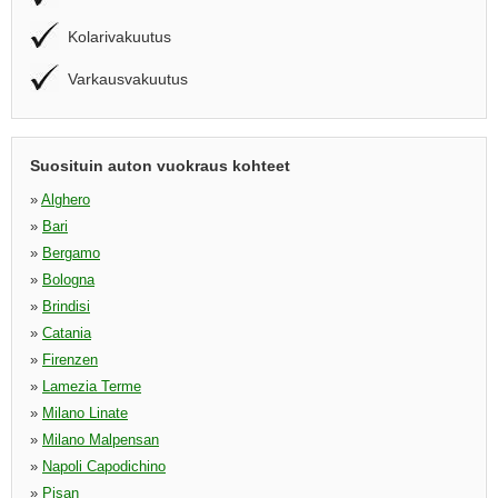
Kolarivakuutus
Varkausvakuutus
Suosituin auton vuokraus kohteet
»
Alghero
»
Bari
»
Bergamo
»
Bologna
»
Brindisi
»
Catania
»
Firenzen
»
Lamezia Terme
»
Milano Linate
»
Milano Malpensan
»
Napoli Capodichino
»
Pisan