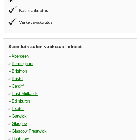
Kolarivakuutus
Varkausvakuutus
Suosituin auton vuokraus kohteet
»
Aberdeen
»
Birmingham
»
Brighton
»
Bristol
»
Cardiff
»
East Midlands
»
Edinburgh
»
Exeter
»
Gatwick
»
Glasgow
»
Glasgow Prestwick
»
Heathrow