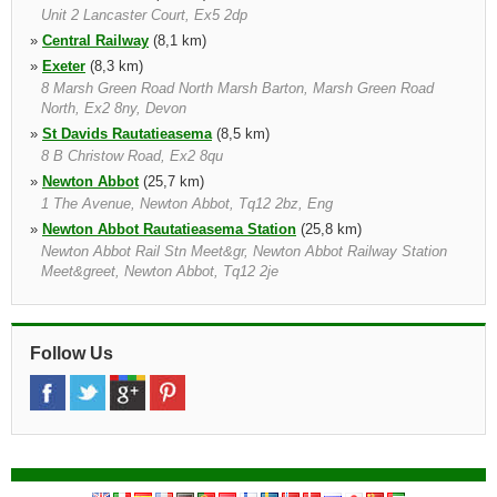
Unit 2 Lancaster Court, Ex5 2dp
»
Central Railway
(8,1 km)
»
Exeter
(8,3 km)
8 Marsh Green Road North Marsh Barton, Marsh Green Road
North, Ex2 8ny, Devon
»
St Davids Rautatieasema
(8,5 km)
8 B Christow Road, Ex2 8qu
»
Newton Abbot
(25,7 km)
1 The Avenue, Newton Abbot, Tq12 2bz, Eng
»
Newton Abbot Rautatieasema Station
(25,8 km)
Newton Abbot Rail Stn Meet&gr, Newton Abbot Railway Station
Meet&greet, Newton Abbot, Tq12 2je
»
Torquay
(31,2 km)
Railway Station, Rathmore Road, Torquay, Tq2 6nu
»
Torquay Rautatieasema Station
(31,3 km)
Follow Us