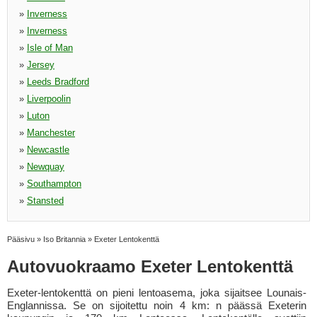
»
Inverness
»
Inverness
»
Isle of Man
»
Jersey
»
Leeds Bradford
»
Liverpoolin
»
Luton
»
Manchester
»
Newcastle
»
Newquay
»
Southampton
»
Stansted
Pääsivu
»
Iso Britannia
»
Exeter Lentokenttä
Autovuokraamo Exeter Lentokenttä
Exeter-lentokenttä on pieni lentoasema, joka sijaitsee Lounais-
Englannissa. Se on sijoitettu noin 4 km: n päässä Exeterin