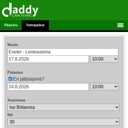
Pääsivu
Toimipaikat
Nouto
Palautus
Eri jättösijainti?
Asuinmaa
Ikä