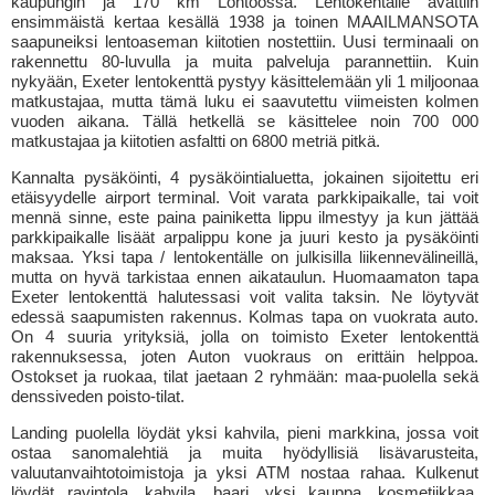
kaupungin ja 170 km Lontoossa. Lentokentälle avattiin
ensimmäistä kertaa kesällä 1938 ja toinen MAAILMANSOTA
saapuneiksi lentoaseman kiitotien nostettiin. Uusi terminaali on
rakennettu 80-luvulla ja muita palveluja parannettiin. Kuin
nykyään, Exeter lentokenttä pystyy käsittelemään yli 1 miljoonaa
matkustajaa, mutta tämä luku ei saavutettu viimeisten kolmen
vuoden aikana. Tällä hetkellä se käsittelee noin 700 000
matkustajaa ja kiitotien asfaltti on 6800 metriä pitkä.
Kannalta pysäköinti, 4 pysäköintialuetta, jokainen sijoitettu eri
etäisyydelle airport terminal. Voit varata parkkipaikalle, tai voit
mennä sinne, este paina painiketta lippu ilmestyy ja kun jättää
parkkipaikalle lisäät arpalippu kone ja juuri kesto ja pysäköinti
maksaa. Yksi tapa / lentokentälle on julkisilla liikennevälineillä,
mutta on hyvä tarkistaa ennen aikataulun. Huomaamaton tapa
Exeter lentokenttä halutessasi voit valita taksin. Ne löytyvät
edessä saapumisten rakennus. Kolmas tapa on vuokrata auto.
On 4 suuria yrityksiä, jolla on toimisto Exeter lentokenttä
rakennuksessa, joten Auton vuokraus on erittäin helppoa.
Ostokset ja ruokaa, tilat jaetaan 2 ryhmään: maa-puolella sekä
denssiveden poisto-tilat.
Landing puolella löydät yksi kahvila, pieni markkina, jossa voit
ostaa sanomalehtiä ja muita hyödyllisiä lisävarusteita,
valuutanvaihtotoimistoja ja yksi ATM nostaa rahaa. Kulkenut
löydät ravintola, kahvila, baari, yksi kauppa, kosmetiikkaa,