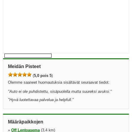
Meidän Pisteet
(
5,0 pois 5
)
Olemme saaneet huomautuksia sisältävät seuraavat tiedot:
"
Auto ei ole puhdistettu, sisäpuolella mutta suureksi avuksi.
"
"
Hyvä luotettavaa palvelua ja helpfull.
"
Määräpaikkojen
»
Off Lentoasema
(3,4 km)