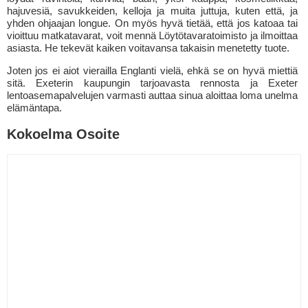
hajuvesiä, savukkeiden, kelloja ja muita juttuja, kuten että, ja
yhden ohjaajan longue. On myös hyvä tietää, että jos katoaa tai
vioittuu matkatavarat, voit mennä Löytötavaratoimisto ja ilmoittaa
asiasta. He tekevät kaiken voitavansa takaisin menetetty tuote.
Joten jos ei aiot vierailla Englanti vielä, ehkä se on hyvä miettiä
sitä. Exeterin kaupungin tarjoavasta rennosta ja Exeter
lentoasemapalvelujen varmasti auttaa sinua aloittaa loma unelma
elämäntapa.
Kokoelma Osoite