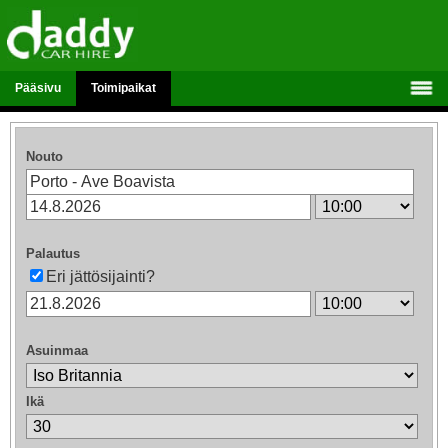
Pääsivu
Toimipaikat
Nouto
Palautus
Eri jättösijainti?
Asuinmaa
Ikä