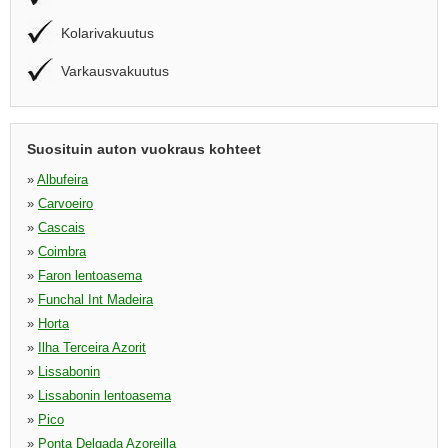
Kolarivakuutus
Varkausvakuutus
Suosituin auton vuokraus kohteet
»
Albufeira
»
Carvoeiro
»
Cascais
»
Coimbra
»
Faron lentoasema
»
Funchal Int Madeira
»
Horta
»
Ilha Terceira Azorit
»
Lissabonin
»
Lissabonin lentoasema
»
Pico
»
Ponta Delgada Azoreilla